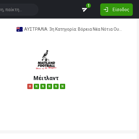
1
Είσοδος
ΑΥΣΤΡΑΛΙΑ: 3η Κατηγορία: Βόρεια Νέα Νότια Ουαλία
Μέιτλαντ
H
N
N
N
N
N