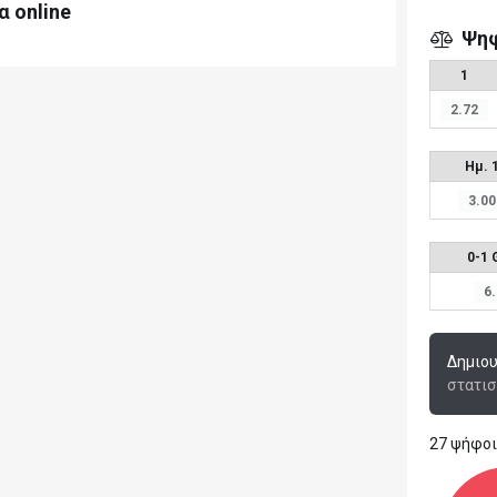
α online
Ψη
1
2.72
Ημ. 
3.00
0-1 
6.
Δημιου
στατισ
27 ψήφοι