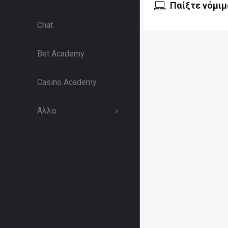
Παίξτε νόμιμ
Chat
Bet Academy
Casino Academy
Άλλα