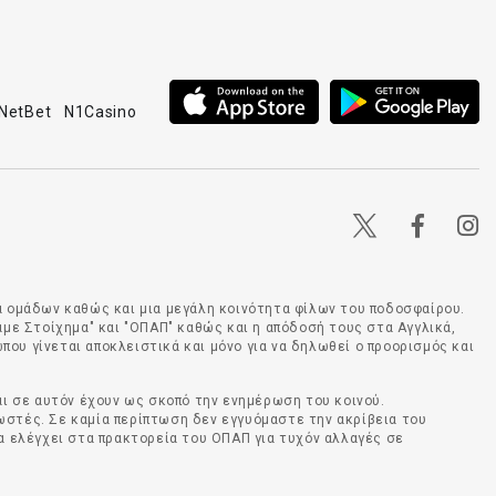
NetBet
N1Casino
ά ομάδων καθώς και μια μεγάλη κοινότητα φίλων του ποδοσφαίρου.
άμε Στοίχημα" και "ΟΠΑΠ" καθώς και η απόδοσή τους στα Αγγλικά,
ου γίνεται αποκλειστικά και μόνο για να δηλωθεί ο προορισμός και
αι σε αυτόν έχουν ως σκοπό την ενημέρωση του κοινού.
ωστές. Σε καμία περίπτωση δεν εγγυόμαστε την ακρίβεια του
να ελέγχει στα πρακτορεία του ΟΠΑΠ για τυχόν αλλαγές σε