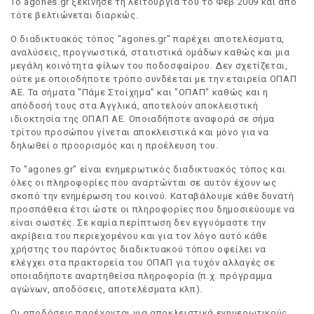
Το agones.gr ξεκίνησε τη λειτουργία του το Φεβ 2009 και από
τότε βελτιώνεται διαρκώς.
Ο διαδικτυακός τόπος "agones.gr" παρέχει αποτελέσματα,
αναλύσεις, προγνωστικά, στατιστικά ομάδων καθώς και μια
μεγάλη κοινότητα φίλων του ποδοσφαίρου. Δεν σχετίζεται,
ούτε με οποιοδήποτε τρόπο συνδέεται με την εταιρεία ΟΠΑΠ
ΑΕ. Τα σήματα "Πάμε Στοίχημα" και "ΟΠΑΠ" καθώς και η
απόδοσή τους στα Αγγλικά, αποτελούν αποκλειστική
ιδιοκτησία της ΟΠΑΠ ΑΕ. Οποιαδήποτε αναφορά σε σήμα
τρίτου προσώπου γίνεται αποκλειστικά και μόνο για να
δηλωθεί ο προορισμός και η προέλευση του.
Το "agones.gr" είναι ενημερωτικός διαδικτυακός τόπος και
όλες οι πληροφορίες που αναρτώνται σε αυτόν έχουν ως
σκοπό την ενημέρωση του κοινού. Καταβάλουμε κάθε δυνατή
προσπάθεια έτσι ώστε οι πληροφορίες που δημοσιεύουμε να
είναι σωστές. Σε καμία περίπτωση δεν εγγυόμαστε την
ακρίβεια του περιεχομένου και για τον λόγο αυτό κάθε
χρήστης του παρόντος διαδικτυακού τόπου οφείλει να
ελέγχει στα πρακτορεία του ΟΠΑΠ για τυχόν αλλαγές σε
οποιαδήποτε αναρτηθείσα πληροφορία (π.χ. πρόγραμμα
αγώνων, αποδόσεις, αποτελέσματα κλπ).
Οι αποδόσεις παρέχονται για αποκλειστικά ενημερωτικούς