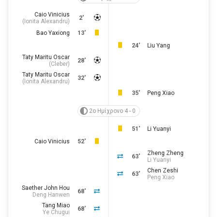
Caio Vinicius
2'
(
Ionita Alexandru
)
Bao Yaxiong
13'
24'
Liu Yang
Taty Maritu Oscar
28'
(
Cleber
)
Taty Maritu Oscar
32'
(
Ionita Alexandru
)
35'
Peng Xiao
2ο Ημίχρονο 4 - 0
51'
Li Yuanyi
Caio Vinicius
52'
Zheng Zheng
63'
Li Yuanyi
Chen Zeshi
63'
Peng Xiao
Saether John Hou
68'
Deng Hanwen
Tang Miao
68'
Ye Chugui