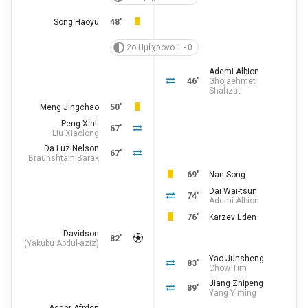
Song Haoyu
48'
2ο Ημίχρονο 1 - 0
Ademi Albion
46'
Ghojaehmet
Shahzat
Meng Jingchao
50'
Peng Xinli
67'
Liu Xiaolong
Da Luz Nelson
67'
Braunshtain Barak
69'
Nan Song
Dai Wai-tsun
74'
Ademi Albion
76'
Karzev Eden
Davidson
82'
(
Yakubu Abdul-aziz
)
Yao Junsheng
83'
Chow Tim
Jiang Zhipeng
89'
Yang Yiming