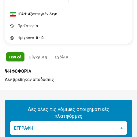
ΙΡΑΝ: Αζαντεγκάν Λιγκ
Προϊστορία
Ημίχρονο:
0 - 0
Γενικά
Σύγκριση
Σχόλια
ΨΗΦΟΦΟΡΙΑ
Δεν βρέθηκαν αποδόσεις.
Δες όλες τις νόμιμες στοιχηματικές
πλατφόρμες
ΕΓΓΡΑΦΗ