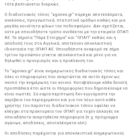
τότε βελτιώνεται διαρκώς.
Ο διαδικτυακός τόπος "agones.gr" παρέχει αποτελέσματα,
αναλύσεις, προγνωστικά, στατιστικά ομάδων καθώς και μια
μεγάλη κοινότητα φίλων του ποδοσφαίρου. Δεν σχετίζεται,
ούτε με οποιοδήποτε τρόπο συνδέεται με την εταιρεία ΟΠΑΠ
ΑΕ. Τα σήματα "Πάμε Στοίχημα" και "ΟΠΑΠ" καθώς και η
απόδοσή τους στα Αγγλικά, αποτελούν αποκλειστική
ιδιοκτησία της ΟΠΑΠ ΑΕ. Οποιαδήποτε αναφορά σε σήμα
τρίτου προσώπου γίνεται αποκλειστικά και μόνο για να
δηλωθεί ο προορισμός και η προέλευση του.
Το "agones.gr" είναι ενημερωτικός διαδικτυακός τόπος και
όλες οι πληροφορίες που αναρτώνται σε αυτόν έχουν ως
σκοπό την ενημέρωση του κοινού. Καταβάλουμε κάθε δυνατή
προσπάθεια έτσι ώστε οι πληροφορίες που δημοσιεύουμε να
είναι σωστές. Σε καμία περίπτωση δεν εγγυόμαστε την
ακρίβεια του περιεχομένου και για τον λόγο αυτό κάθε
χρήστης του παρόντος διαδικτυακού τόπου οφείλει να
ελέγχει στα πρακτορεία του ΟΠΑΠ για τυχόν αλλαγές σε
οποιαδήποτε αναρτηθείσα πληροφορία (π.χ. πρόγραμμα
αγώνων, αποδόσεις, αποτελέσματα κλπ).
Οι αποδόσεις παρέχονται για αποκλειστικά ενημερωτικούς