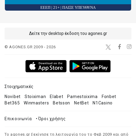
ΕΕΕΠ | 21+ | ΠΑΙΞΕ ΥΠΕΥΘΥΝΑ
Δείτε την desktop έκδοση του agones.gr
© AGONES.GR 2009 - 2026
Στοιχηματικές
Novibet
Stoiximan
Elabet
Pamestoixima
Fonbet
Bet365
Winmasters
Betsson
NetBet
N1Casino
Επικοινωνία
•
Όροι χρήσης
Το agones.gr ξεκίνησε τη λειτουργία του το Φεβ 2009 και από