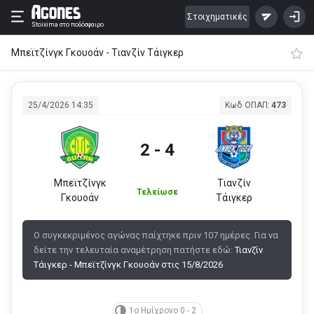
Στοιχηματικές
Stoixima
στο ποδόσφαιρο
Μπεϊτζίνγκ Γκουοάν - Τιανζίν Τάιγκερ
25/4/2026 14:35
Κωδ ΟΠΑΠ:
473
2 - 4
Μπεϊτζίνγκ
Τιανζίν
Τελείωσε
Γκουοάν
Τάιγκερ
Ο συγκεκριμένος αγώνας παίχτηκε πριν 107 ημέρες. Για να
δείτε την τελευταία αναμέτρηση πατήστε εδώ:
Τιανζίν
Τάιγκερ - Μπεϊτζίνγκ Γκουοάν στις 15/8/2026
1ο Ημίχρονο 0 - 2