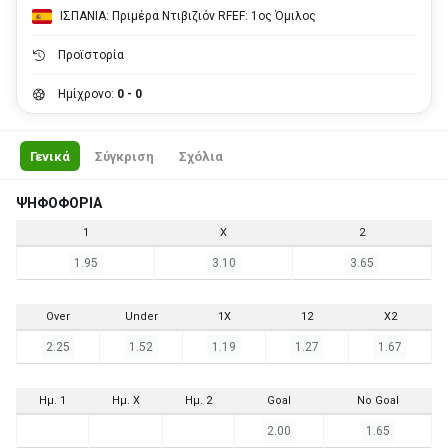
ΙΣΠΑΝΙΑ: Πριμέρα Ντιβιζιόν RFEF: 1ος Όμιλος
Προϊστορία
Ημίχρονο:
0 - 0
Γενικά
Σύγκριση
Σχόλια
ΨΗΦΟΦΟΡΙΑ
1
X
2
1.95
3.10
3.65
Over
Under
1X
12
X2
2.25
1.52
1.19
1.27
1.67
Ημ. 1
Ημ. X
Ημ. 2
Goal
No Goal
2.00
1.65