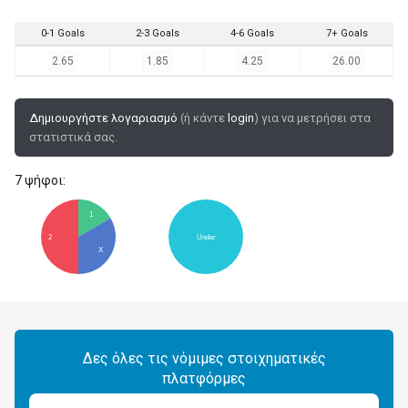
0-1 Goals
2-3 Goals
4-6 Goals
7+ Goals
2.65
1.85
4.25
26.00
Δημιουργήστε λογαριασμό
(ή κάντε
login
) για να μετρήσει στα
στατιστικά σας.
7 ψήφοι:
1
2
Under
X
Δες όλες τις νόμιμες στοιχηματικές
πλατφόρμες