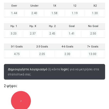
Over
Under
1X
12
X2
1.44
2.40
1.58
1.19
1.30
Ημ. 1
Ημ. X
Ημ. 2
Goal
No Goal
3.20
2.37
2.45
1.41
2.50
0-1 Goals
2-3 Goals
4-6 Goals
7+ Goals
4.75
2.05
2.30
13.00
Δημιουργήστε λογαριασμό
(ή κάντε
login
) για να μετρήσει στα
στατιστικά σας.
2 ψήφοι:
2