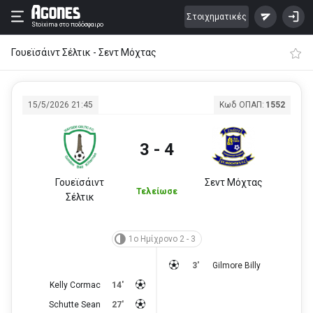
Στοιχηματικές
Stoixima
στο ποδόσφαιρο
Γουεϊσάιντ Σέλτικ - Σεντ Μόχτας
15/5/2026 21:45
Κωδ ΟΠΑΠ:
1552
3 - 4
Γουεϊσάιντ
Σεντ Μόχτας
Τελείωσε
Σέλτικ
1ο Ημίχρονο 2 - 3
3'
Gilmore Billy
Kelly Cormac
14'
Schutte Sean
27'