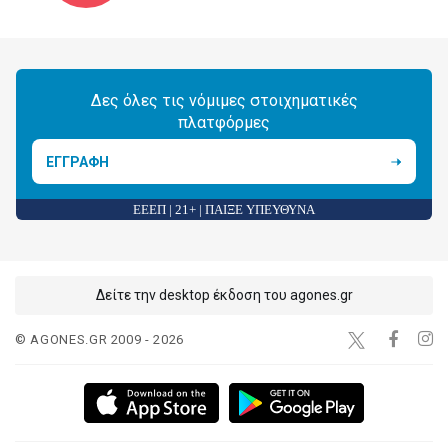
Δες όλες τις νόμιμες στοιχηματικές
πλατφόρμες
ΕΓΓΡΑΦΗ
ΕΕΕΠ | 21+ | ΠΑΙΞΕ ΥΠΕΥΘΥΝΑ
Δείτε την desktop έκδοση του agones.gr
© AGONES.GR 2009 - 2026