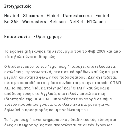
Στοιχηματικές
Novibet
Stoiximan
Elabet
Pamestoixima
Fonbet
Bet365
Winmasters
Betsson
NetBet
N1Casino
Επικοινωνία
•
Όροι χρήσης
Το agones.gr ξεκίνησε τη λειτουργία του το Φεβ 2009 και από
τότε βελτιώνεται διαρκώς.
Ο διαδικτυακός τόπος "agones.gr" παρέχει αποτελέσματα,
αναλύσεις, προγνωστικά, στατιστικά ομάδων καθώς και μια
μεγάλη κοινότητα φίλων του ποδοσφαίρου. Δεν σχετίζεται,
ούτε με οποιοδήποτε τρόπο συνδέεται με την εταιρεία ΟΠΑΠ
ΑΕ. Τα σήματα "Πάμε Στοίχημα" και "ΟΠΑΠ" καθώς και η
απόδοσή τους στα Αγγλικά, αποτελούν αποκλειστική
ιδιοκτησία της ΟΠΑΠ ΑΕ. Οποιαδήποτε αναφορά σε σήμα
τρίτου προσώπου γίνεται αποκλειστικά και μόνο για να
δηλωθεί ο προορισμός και η προέλευση του.
Το "agones.gr" είναι ενημερωτικός διαδικτυακός τόπος και
όλες οι πληροφορίες που αναρτώνται σε αυτόν έχουν ως