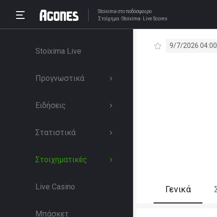
Stoixima
στο ποδόσφαιρο
Στοίχημα
Stoixima
Live Scores
9/7/2026 04:00
Stoixima Live
Προγνωστικά
Ειδήσεις
Στατιστικά
Στοιχηματικές
Live Casino
Γενικά
Μπάσκετ