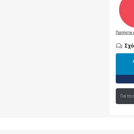
Πατήστε 
Σχό
Για τη