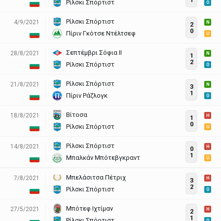
Ρίλσκι Σπόρτιστ
O
Ρίλσκι Σπόρτιστ
4/9/2021
N
2
0
Πίριν Γκότσε Ντέλτσεφ
U
Σεπτέμβρι Σόφια ΙΙ
28/8/2021
N
1
2
Ρίλσκι Σπόρτιστ
O
Ρίλσκι Σπόρτιστ
21/8/2021
N
3
1
Πίριν Ράζλογκ
O
Βίτοσα
18/8/2021
H
1
0
Ρίλσκι Σπόρτιστ
U
Ρίλσκι Σπόρτιστ
14/8/2021
H
0
1
Μπαλκάν Μπότεβγκραντ
U
Μπελάσιτσα Πέτριχ
7/8/2021
H
3
2
Ρίλσκι Σπόρτιστ
O
Μπότεφ Ιχτίμαν
27/5/2021
H
2
1
Ρίλσκι Σπόρτιστ
O