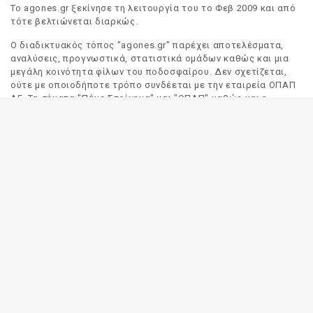
Το agones.gr ξεκίνησε τη λειτουργία του το Φεβ 2009 και από
τότε βελτιώνεται διαρκώς.
Ο διαδικτυακός τόπος "agones.gr" παρέχει αποτελέσματα,
αναλύσεις, προγνωστικά, στατιστικά ομάδων καθώς και μια
μεγάλη κοινότητα φίλων του ποδοσφαίρου. Δεν σχετίζεται,
ούτε με οποιοδήποτε τρόπο συνδέεται με την εταιρεία ΟΠΑΠ
ΑΕ. Τα σήματα "Πάμε Στοίχημα" και "ΟΠΑΠ" καθώς και η
απόδοσή τους στα Αγγλικά, αποτελούν αποκλειστική
ιδιοκτησία της ΟΠΑΠ ΑΕ. Οποιαδήποτε αναφορά σε σήμα
τρίτου προσώπου γίνεται αποκλειστικά και μόνο για να
δηλωθεί ο προορισμός και η προέλευση του.
Το "agones.gr" είναι ενημερωτικός διαδικτυακός τόπος και
όλες οι πληροφορίες που αναρτώνται σε αυτόν έχουν ως
σκοπό την ενημέρωση του κοινού. Καταβάλουμε κάθε δυνατή
προσπάθεια έτσι ώστε οι πληροφορίες που δημοσιεύουμε να
είναι σωστές. Σε καμία περίπτωση δεν εγγυόμαστε την
ακρίβεια του περιεχομένου και για τον λόγο αυτό κάθε
χρήστης του παρόντος διαδικτυακού τόπου οφείλει να
ελέγχει στα πρακτορεία του ΟΠΑΠ για τυχόν αλλαγές σε
οποιαδήποτε αναρτηθείσα πληροφορία (π.χ. πρόγραμμα
αγώνων, αποδόσεις, αποτελέσματα κλπ).