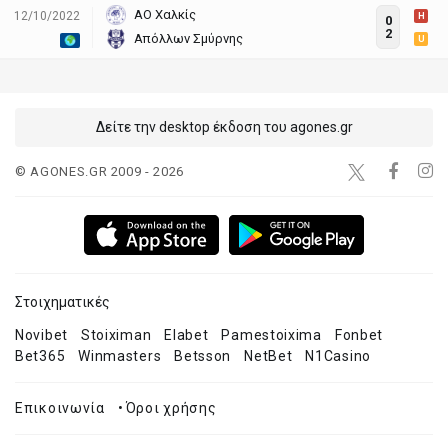
ΑΟ Χαλκίς
12/10/2022
H
0
2
Απόλλων Σμύρνης
U
Δείτε την desktop έκδοση του agones.gr
© AGONES.GR 2009 - 2026
Στοιχηματικές
Novibet
Stoiximan
Elabet
Pamestoixima
Fonbet
Bet365
Winmasters
Betsson
NetBet
N1Casino
Επικοινωνία
•
Όροι χρήσης