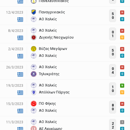
Πανελευσινιακός
O
Παναγρινιακός
12/4/2023
H
5
0
ΑΟ Χαλκίς
O
ΑΟ Χαλκίς
8/4/2023
H
0
1
Διγενής Νεοχωρίου
U
Βύζας Μεγάρων
2/4/2023
H
5
0
ΑΟ Χαλκίς
O
ΑΟ Χαλκίς
26/3/2023
H
0
4
Τηλυκράτης
O
ΑΟ Χαλκίς
19/3/2023
N
1
0
Απόλλων Πάργας
U
ΠΟ Φήκης
15/3/2023
H
8
0
ΑΟ Χαλκίς
O
ΑΟ Χαλκίς
11/3/2023
I
2
2
ΑΕ Λευκίμμης
O