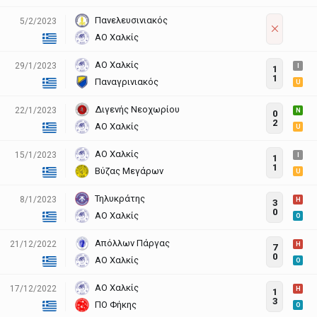
Πανελευσινιακός
5/2/2023
ΑΟ Χαλκίς
ΑΟ Χαλκίς
29/1/2023
I
1
1
Παναγρινιακός
U
Διγενής Νεοχωρίου
22/1/2023
N
0
2
ΑΟ Χαλκίς
U
ΑΟ Χαλκίς
15/1/2023
I
1
1
Βύζας Μεγάρων
U
Τηλυκράτης
8/1/2023
H
3
0
ΑΟ Χαλκίς
O
Απόλλων Πάργας
21/12/2022
H
7
0
ΑΟ Χαλκίς
O
ΑΟ Χαλκίς
17/12/2022
H
1
3
ΠΟ Φήκης
O