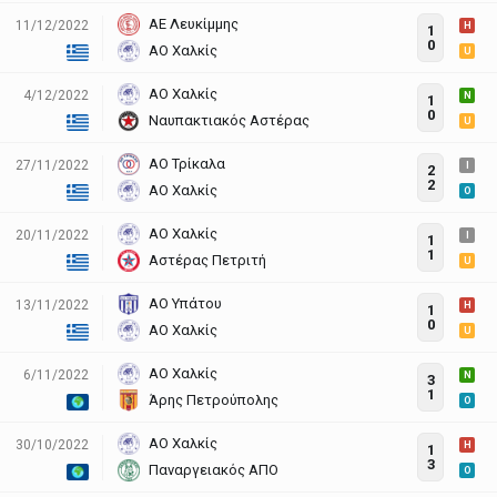
ΑΕ Λευκίμμης
11/12/2022
H
1
0
ΑΟ Χαλκίς
U
ΑΟ Χαλκίς
4/12/2022
N
1
0
Ναυπακτιακός Αστέρας
U
ΑΟ Τρίκαλα
27/11/2022
I
2
2
ΑΟ Χαλκίς
O
ΑΟ Χαλκίς
20/11/2022
I
1
1
Αστέρας Πετριτή
U
ΑΟ Υπάτου
13/11/2022
H
1
0
ΑΟ Χαλκίς
U
ΑΟ Χαλκίς
6/11/2022
N
3
1
Άρης Πετρούπολης
O
ΑΟ Χαλκίς
30/10/2022
H
1
3
Παναργειακός ΑΠΟ
O