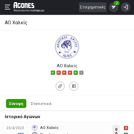
2
Στοιχηματικές
Stoixima
στο ποδόσφαιρο
ΑΟ Χαλκίς
ΑΟ Χαλκίς
N
H
H
H
N
I
Σύνοψη
Στατιστικά
Ιστορικό Αγώνων
ΑΟ Χαλκίς
23/4/2023
H
0
6