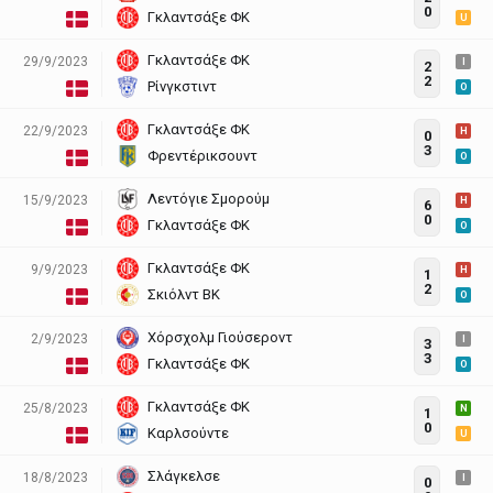
0
Γκλαντσάξε ΦΚ
U
Γκλαντσάξε ΦΚ
29/9/2023
I
2
2
Ρίνγκστιντ
O
Γκλαντσάξε ΦΚ
22/9/2023
H
0
3
Φρεντέρικσουντ
O
Λεντόγιε Σμορούμ
15/9/2023
H
6
0
Γκλαντσάξε ΦΚ
O
Γκλαντσάξε ΦΚ
9/9/2023
H
1
2
Σκιόλντ BK
O
Χόρσχολμ Γιούσεροντ
2/9/2023
I
3
3
Γκλαντσάξε ΦΚ
O
Γκλαντσάξε ΦΚ
25/8/2023
N
1
0
Καρλσούντε
U
Σλάγκελσε
18/8/2023
I
0