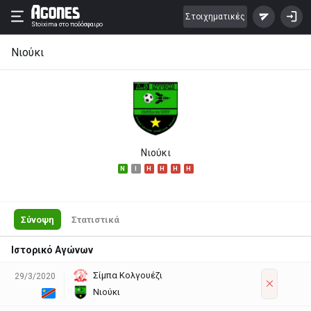
Στοιχηματικές
Stoixima
στο ποδόσφαιρο
Νιούκι
Νιούκι
N
I
H
H
H
H
Σύνοψη
Στατιστικά
Ιστορικό Αγώνων
Σίμπα Κολγουέζι
29/3/2020
Νιούκι