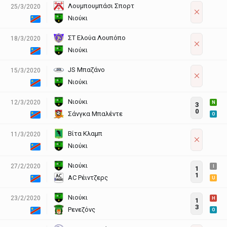
Λουμπουμπάσι Σπορτ
25/3/2020
Νιούκι
ΣΤ Ελούα Λουπόπο
18/3/2020
Νιούκι
JS Μπαζάνο
15/3/2020
Νιούκι
Νιούκι
12/3/2020
N
3
0
Σάνγκα Μπαλέντε
O
Βίτα Κλαμπ
11/3/2020
Νιούκι
Νιούκι
27/2/2020
I
1
1
AC Ρέιντζερς
U
Νιούκι
23/2/2020
H
1
3
Ρενεζόνς
O