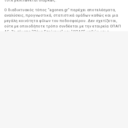
τότε βελτιώνεται διαρκώς.
Ο διαδικτυακός τόπος "agones.gr" παρέχει αποτελέσματα,
αναλύσεις, προγνωστικά, στατιστικά ομάδων καθώς και μια
μεγάλη κοινότητα φίλων του ποδοσφαίρου. Δεν σχετίζεται,
ούτε με οποιοδήποτε τρόπο συνδέεται με την εταιρεία ΟΠΑΠ
ΑΕ. Τα σήματα "Πάμε Στοίχημα" και "ΟΠΑΠ" καθώς και η
απόδοσή τους στα Αγγλικά, αποτελούν αποκλειστική
ιδιοκτησία της ΟΠΑΠ ΑΕ. Οποιαδήποτε αναφορά σε σήμα
τρίτου προσώπου γίνεται αποκλειστικά και μόνο για να
δηλωθεί ο προορισμός και η προέλευση του.
Το "agones.gr" είναι ενημερωτικός διαδικτυακός τόπος και
όλες οι πληροφορίες που αναρτώνται σε αυτόν έχουν ως
σκοπό την ενημέρωση του κοινού. Καταβάλουμε κάθε δυνατή
προσπάθεια έτσι ώστε οι πληροφορίες που δημοσιεύουμε να
είναι σωστές. Σε καμία περίπτωση δεν εγγυόμαστε την
ακρίβεια του περιεχομένου και για τον λόγο αυτό κάθε
χρήστης του παρόντος διαδικτυακού τόπου οφείλει να
ελέγχει στα πρακτορεία του ΟΠΑΠ για τυχόν αλλαγές σε
οποιαδήποτε αναρτηθείσα πληροφορία (π.χ. πρόγραμμα
αγώνων, αποδόσεις, αποτελέσματα κλπ).
Οι αποδόσεις παρέχονται για αποκλειστικά ενημερωτικούς
σκοπούς.