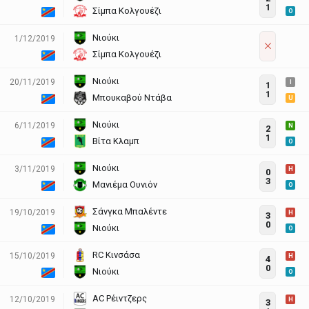
1
Σίμπα Κολγουέζι
O
Νιούκι
1/12/2019
Σίμπα Κολγουέζι
Νιούκι
20/11/2019
I
1
1
Μπουκαβού Ντάβα
U
Νιούκι
6/11/2019
N
2
1
Βίτα Κλαμπ
O
Νιούκι
3/11/2019
H
0
3
Μανιέμα Ουνιόν
O
Σάνγκα Μπαλέντε
19/10/2019
H
3
0
Νιούκι
O
RC Κινσάσα
15/10/2019
H
4
0
Νιούκι
O
AC Ρέιντζερς
12/10/2019
H
3