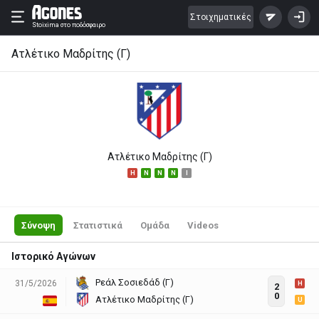
Στοιχηματικές
Stoixima
στο ποδόσφαιρο
Ατλέτικο Μαδρίτης (Γ)
Ατλέτικο Μαδρίτης (Γ)
H
N
N
N
I
Σύνοψη
Στατιστικά
Ομάδα
Videos
Ιστορικό Αγώνων
Ρεάλ Σοσιεδάδ (Γ)
31/5/2026
H
2
0
Ατλέτικο Μαδρίτης (Γ)
U