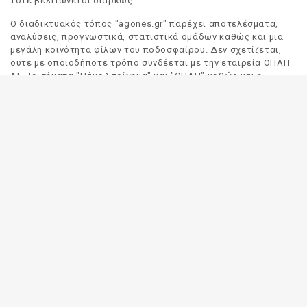
τότε βελτιώνεται διαρκώς.
Ο διαδικτυακός τόπος "agones.gr" παρέχει αποτελέσματα,
αναλύσεις, προγνωστικά, στατιστικά ομάδων καθώς και μια
μεγάλη κοινότητα φίλων του ποδοσφαίρου. Δεν σχετίζεται,
ούτε με οποιοδήποτε τρόπο συνδέεται με την εταιρεία ΟΠΑΠ
ΑΕ. Τα σήματα "Πάμε Στοίχημα" και "ΟΠΑΠ" καθώς και η
απόδοσή τους στα Αγγλικά, αποτελούν αποκλειστική
ιδιοκτησία της ΟΠΑΠ ΑΕ. Οποιαδήποτε αναφορά σε σήμα
τρίτου προσώπου γίνεται αποκλειστικά και μόνο για να
δηλωθεί ο προορισμός και η προέλευση του.
Το "agones.gr" είναι ενημερωτικός διαδικτυακός τόπος και
όλες οι πληροφορίες που αναρτώνται σε αυτόν έχουν ως
σκοπό την ενημέρωση του κοινού. Καταβάλουμε κάθε δυνατή
προσπάθεια έτσι ώστε οι πληροφορίες που δημοσιεύουμε να
είναι σωστές. Σε καμία περίπτωση δεν εγγυόμαστε την
ακρίβεια του περιεχομένου και για τον λόγο αυτό κάθε
χρήστης του παρόντος διαδικτυακού τόπου οφείλει να
ελέγχει στα πρακτορεία του ΟΠΑΠ για τυχόν αλλαγές σε
οποιαδήποτε αναρτηθείσα πληροφορία (π.χ. πρόγραμμα
αγώνων, αποδόσεις, αποτελέσματα κλπ).
Οι αποδόσεις παρέχονται για αποκλειστικά ενημερωτικούς
σκοπούς.