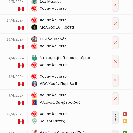
Σαν Μάρκος
4/5/2024
Χουάν Άουριτς
Χουάν Άουριτς
27/4/2024
Μολίνος Ελ Πιράτα
Ουνιόν Ουαράλ
20/4/2024
Χουάν Άουριτς
Ντεπορτίβο Γιακουαμπάμπα
14/4/2024
Χουάν Άουριτς
Χουάν Άουριτς
13/4/2024
ADC Χουάν Πάμπλο ΙΙ
Χουάν Άουριτς
9/4/2024
Αλιάνσα Ουνιβερσιδάδ
Χουάν Άουριτς
26/9/2023
H
0
2
Κομερθιάντες
U
Αλφόνσο Ουγκάρντε Πούνο
18/9/2023