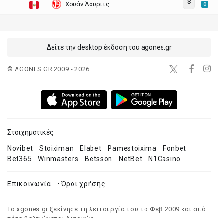
3
Χουάν Άουριτς
O
Δείτε την desktop έκδοση του agones.gr
© AGONES.GR 2009 - 2026
Στοιχηματικές
Novibet
Stoiximan
Elabet
Pamestoixima
Fonbet
Bet365
Winmasters
Betsson
NetBet
N1Casino
Επικοινωνία
•
Όροι χρήσης
Το agones.gr ξεκίνησε τη λειτουργία του το Φεβ 2009 και από