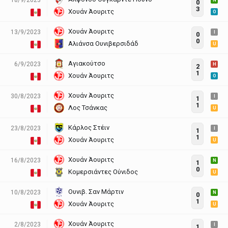
N
0
3
Χουάν Άουριτς
O
Χουάν Άουριτς
13/9/2023
I
0
0
Αλιάνσα Ουνιβερσιδάδ
U
Αγιακούτσο
6/9/2023
H
2
1
Χουάν Άουριτς
O
Χουάν Άουριτς
30/8/2023
I
1
1
Λος Τσάνκας
U
Κάρλος Στέιν
23/8/2023
I
1
1
Χουάν Άουριτς
U
Χουάν Άουριτς
16/8/2023
N
1
0
Κομερσιάντες Ούνιδος
U
Ουνιβ. Σαν Μάρτιν
10/8/2023
N
0
1
Χουάν Άουριτς
U
Χουάν Άουριτς
2/8/2023
I
1