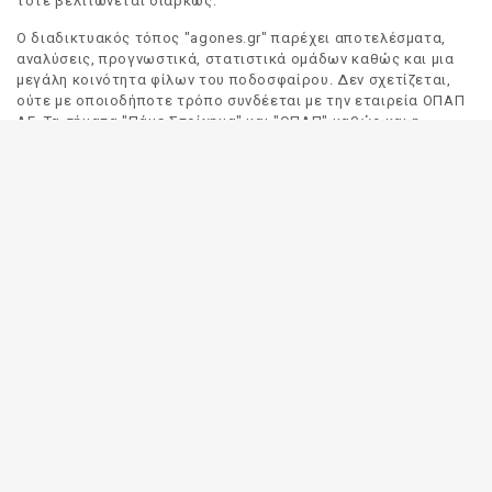
τότε βελτιώνεται διαρκώς.
Ο διαδικτυακός τόπος "agones.gr" παρέχει αποτελέσματα,
αναλύσεις, προγνωστικά, στατιστικά ομάδων καθώς και μια
μεγάλη κοινότητα φίλων του ποδοσφαίρου. Δεν σχετίζεται,
ούτε με οποιοδήποτε τρόπο συνδέεται με την εταιρεία ΟΠΑΠ
ΑΕ. Τα σήματα "Πάμε Στοίχημα" και "ΟΠΑΠ" καθώς και η
απόδοσή τους στα Αγγλικά, αποτελούν αποκλειστική
ιδιοκτησία της ΟΠΑΠ ΑΕ. Οποιαδήποτε αναφορά σε σήμα
τρίτου προσώπου γίνεται αποκλειστικά και μόνο για να
δηλωθεί ο προορισμός και η προέλευση του.
Το "agones.gr" είναι ενημερωτικός διαδικτυακός τόπος και
όλες οι πληροφορίες που αναρτώνται σε αυτόν έχουν ως
σκοπό την ενημέρωση του κοινού. Καταβάλουμε κάθε δυνατή
προσπάθεια έτσι ώστε οι πληροφορίες που δημοσιεύουμε να
είναι σωστές. Σε καμία περίπτωση δεν εγγυόμαστε την
ακρίβεια του περιεχομένου και για τον λόγο αυτό κάθε
χρήστης του παρόντος διαδικτυακού τόπου οφείλει να
ελέγχει στα πρακτορεία του ΟΠΑΠ για τυχόν αλλαγές σε
οποιαδήποτε αναρτηθείσα πληροφορία (π.χ. πρόγραμμα
αγώνων, αποδόσεις, αποτελέσματα κλπ).
Οι αποδόσεις παρέχονται για αποκλειστικά ενημερωτικούς
σκοπούς.