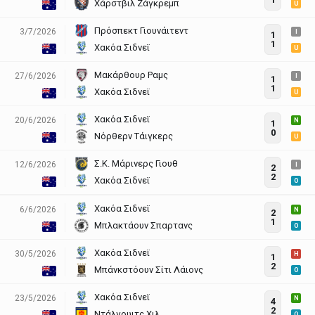
Χάρστβιλ Ζάγκρεμπ
U
Πρόσπεκτ Γιουνάιτεντ
3/7/2026
I
1
1
Χακόα Σιδνεϊ
U
Μακάρθουρ Ραμς
27/6/2026
I
1
1
Χακόα Σιδνεϊ
U
Χακόα Σιδνεϊ
20/6/2026
N
1
0
Νόρθερν Τάιγκερς
U
Σ.Κ. Μάρινερς Γιουθ
12/6/2026
I
2
2
Χακόα Σιδνεϊ
O
Χακόα Σιδνεϊ
6/6/2026
N
2
1
Μπλακτάουν Σπαρτανς
O
Χακόα Σιδνεϊ
30/5/2026
H
1
2
Μπάνκστόουν Σίτι Λάιονς
O
Χακόα Σιδνεϊ
23/5/2026
N
4
2
Ντάλγουιτς Χιλ
O