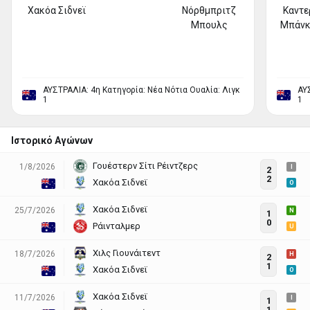
Χακόα Σιδνεϊ
Νόρθμπριτζ
Καντε
Μπουλς
Μπάνκ
ΑΥΣΤΡΑΛΙΑ: 4η Κατηγορία: Νέα Νότια Ουαλία: Λιγκ
ΑΥ
1
1
Ιστορικό Αγώνων
Γουέστερν Σίτι Ρέιντζερς
1/8/2026
I
2
2
Χακόα Σιδνεϊ
O
Χακόα Σιδνεϊ
25/7/2026
N
1
0
Ράινταλμερ
U
Χιλς Γιουνάιτεντ
18/7/2026
H
2
1
Χακόα Σιδνεϊ
O
Χακόα Σιδνεϊ
11/7/2026
I
1
1