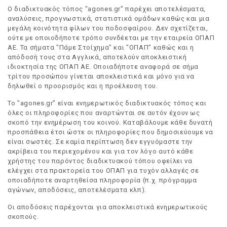
Ο διαδικτυακός τόπος "agones.gr" παρέχει αποτελέσματα,
αναλύσεις, προγνωστικά, στατιστικά ομάδων καθώς και μια
μεγάλη κοινότητα φίλων του ποδοσφαίρου. Δεν σχετίζεται,
ούτε με οποιοδήποτε τρόπο συνδέεται με την εταιρεία ΟΠΑΠ
ΑΕ. Τα σήματα "Πάμε Στοίχημα" και "ΟΠΑΠ" καθώς και η
απόδοσή τους στα Αγγλικά, αποτελούν αποκλειστική
ιδιοκτησία της ΟΠΑΠ ΑΕ. Οποιαδήποτε αναφορά σε σήμα
τρίτου προσώπου γίνεται αποκλειστικά και μόνο για να
δηλωθεί ο προορισμός και η προέλευση του.
Το "agones.gr" είναι ενημερωτικός διαδικτυακός τόπος και
όλες οι πληροφορίες που αναρτώνται σε αυτόν έχουν ως
σκοπό την ενημέρωση του κοινού. Καταβάλουμε κάθε δυνατή
προσπάθεια έτσι ώστε οι πληροφορίες που δημοσιεύουμε να
είναι σωστές. Σε καμία περίπτωση δεν εγγυόμαστε την
ακρίβεια του περιεχομένου και για τον λόγο αυτό κάθε
χρήστης του παρόντος διαδικτυακού τόπου οφείλει να
ελέγχει στα πρακτορεία του ΟΠΑΠ για τυχόν αλλαγές σε
οποιαδήποτε αναρτηθείσα πληροφορία (π.χ. πρόγραμμα
αγώνων, αποδόσεις, αποτελέσματα κλπ).
Οι αποδόσεις παρέχονται για αποκλειστικά ενημερωτικούς
σκοπούς.