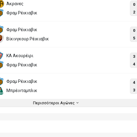
Άκρανες
0
2
Φραμ Ρέικιαβικ
Φραμ Ρέικιαβικ
0
5
Βίκινγκουρ Ρέικιαβικ
ΚΑ Ακουρέιρι
3
4
Φραμ Ρέικιαβικ
Φραμ Ρέικιαβικ
4
3
Μπρέινταμπλικ
Περισσότεροι Αγώνες