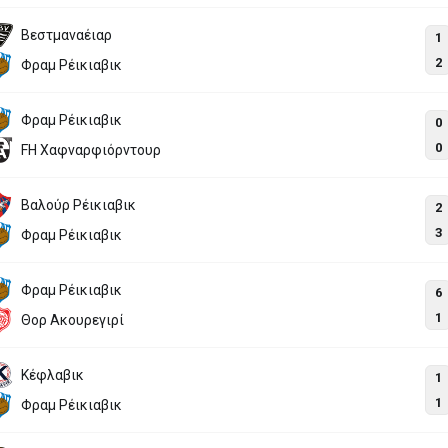
Βεστμαναέιαρ
1
2
Φραμ Ρέικιαβικ
Φραμ Ρέικιαβικ
0
0
FH Χαφναρφιόρντουρ
Βαλούρ Ρέικιαβικ
2
3
Φραμ Ρέικιαβικ
Φραμ Ρέικιαβικ
6
1
Θορ Ακουρεγιρί
Κέφλαβικ
1
1
Φραμ Ρέικιαβικ