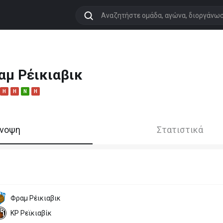
αμ Ρέικιαβικ
H
H
N
H
νοψη
Στατιστικά
Φραμ Ρέικιαβικ
ΚΡ Ρεϊκιαβίκ