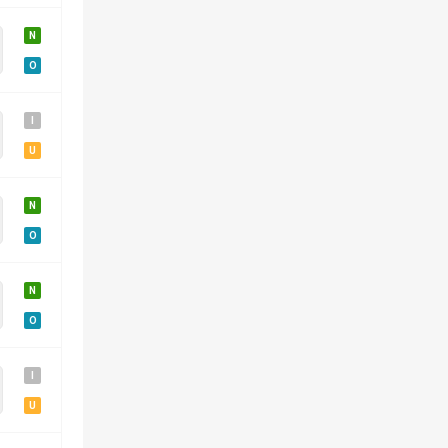
N
O
I
U
N
O
N
O
I
U