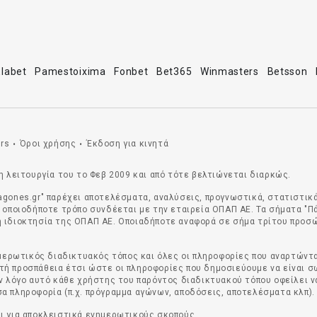
Elabet
Pamestoixima
Fonbet
Bet365
Winmasters
Betsson
rs
Όροι χρήσης
Έκδοση για κινητά
•
•
η λειτουργία του το Φεβ 2009 και από τότε βελτιώνεται διαρκώς.
agones.gr" παρέχει αποτελέσματα, αναλύσεις, προγνωστικά, στατιστικ
ε οποιοδήποτε τρόπο συνδέεται με την εταιρεία ΟΠΑΠ ΑΕ. Τα σήματα "Π
 ιδιοκτησία της ΟΠΑΠ ΑΕ. Οποιαδήποτε αναφορά σε σήμα τρίτου προσώπ
νημερωτικός διαδικτυακός τόπος και όλες οι πληροφορίες που αναρτώντ
ή προσπάθεια έτσι ώστε οι πληροφορίες που δημοσιεύουμε να είναι σ
ον λόγο αυτό κάθε χρήστης του παρόντος διαδικτυακού τόπου οφείλει 
α πληροφορία (π.χ. πρόγραμμα αγώνων, αποδόσεις, αποτελέσματα κλπ).
ι για αποκλειστικά ενημερωτικούς σκοπούς.