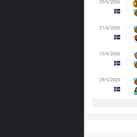
29/6/2026
21/6/2026
15/6/2026
29/5/2026