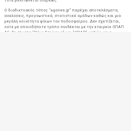
τότε βελτιώνεται διαρκώς.
Ο διαδικτυακός τόπος "agones.gr" παρέχει αποτελέσματα,
αναλύσεις, προγνωστικά, στατιστικά ομάδων καθώς και μια
μεγάλη κοινότητα φίλων του ποδοσφαίρου. Δεν σχετίζεται,
ούτε με οποιοδήποτε τρόπο συνδέεται με την εταιρεία ΟΠΑΠ
ΑΕ. Τα σήματα "Πάμε Στοίχημα" και "ΟΠΑΠ" καθώς και η
απόδοσή τους στα Αγγλικά, αποτελούν αποκλειστική
ιδιοκτησία της ΟΠΑΠ ΑΕ. Οποιαδήποτε αναφορά σε σήμα
τρίτου προσώπου γίνεται αποκλειστικά και μόνο για να
δηλωθεί ο προορισμός και η προέλευση του.
Το "agones.gr" είναι ενημερωτικός διαδικτυακός τόπος και
όλες οι πληροφορίες που αναρτώνται σε αυτόν έχουν ως
σκοπό την ενημέρωση του κοινού. Καταβάλουμε κάθε δυνατή
προσπάθεια έτσι ώστε οι πληροφορίες που δημοσιεύουμε να
είναι σωστές. Σε καμία περίπτωση δεν εγγυόμαστε την
ακρίβεια του περιεχομένου και για τον λόγο αυτό κάθε
χρήστης του παρόντος διαδικτυακού τόπου οφείλει να
ελέγχει στα πρακτορεία του ΟΠΑΠ για τυχόν αλλαγές σε
οποιαδήποτε αναρτηθείσα πληροφορία (π.χ. πρόγραμμα
αγώνων, αποδόσεις, αποτελέσματα κλπ).
Οι αποδόσεις παρέχονται για αποκλειστικά ενημερωτικούς
σκοπούς.