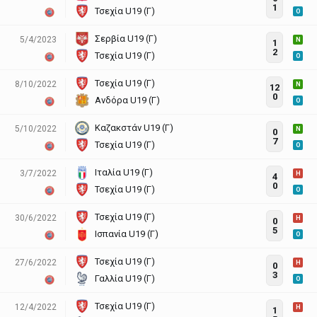
1
Τσεχία U19 (Γ)
O
Σερβία U19 (Γ)
5/4/2023
N
1
2
Τσεχία U19 (Γ)
O
Τσεχία U19 (Γ)
8/10/2022
N
12
0
Ανδόρα U19 (Γ)
O
Καζακστάν U19 (Γ)
5/10/2022
N
0
7
Τσεχία U19 (Γ)
O
Ιταλία U19 (Γ)
3/7/2022
H
4
0
Τσεχία U19 (Γ)
O
Τσεχία U19 (Γ)
30/6/2022
H
0
5
Ισπανία U19 (Γ)
O
Τσεχία U19 (Γ)
27/6/2022
H
0
3
Γαλλία U19 (Γ)
O
Τσεχία U19 (Γ)
12/4/2022
H
1