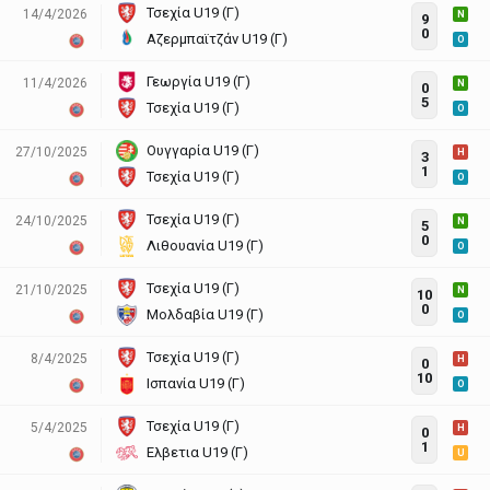
Τσεχία U19 (Γ)
14/4/2026
N
9
0
Αζερμπαϊτζάν U19 (Γ)
O
Γεωργία U19 (Γ)
11/4/2026
N
0
5
Τσεχία U19 (Γ)
O
Ουγγαρία U19 (Γ)
27/10/2025
H
3
1
Τσεχία U19 (Γ)
O
Τσεχία U19 (Γ)
24/10/2025
N
5
0
Λιθουανία U19 (Γ)
O
Τσεχία U19 (Γ)
21/10/2025
N
10
0
Μολδαβία U19 (Γ)
O
Τσεχία U19 (Γ)
8/4/2025
H
0
10
Ισπανία U19 (Γ)
O
Τσεχία U19 (Γ)
5/4/2025
H
0
1
Ελβετια U19 (Γ)
U