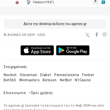
5
Γαλλία U19 (Γ)
O
Δείτε την desktop έκδοση του agones.gr
© AGONES.GR 2009 - 2026
Στοιχηματικές
Novibet
Stoiximan
Elabet
Pamestoixima
Fonbet
Bet365
Winmasters
Betsson
NetBet
N1Casino
Επικοινωνία
•
Όροι χρήσης
Το agones.gr ξεκίνησε τη λειτουργία του το Φεβ 2009 και από