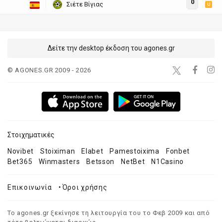
0
Σιέτε Βίγιας
U
Δείτε την desktop έκδοση του agones.gr
© AGONES.GR 2009 - 2026
Στοιχηματικές
Novibet
Stoiximan
Elabet
Pamestoixima
Fonbet
Bet365
Winmasters
Betsson
NetBet
N1Casino
Επικοινωνία
•
Όροι χρήσης
Το agones.gr ξεκίνησε τη λειτουργία του το Φεβ 2009 και από