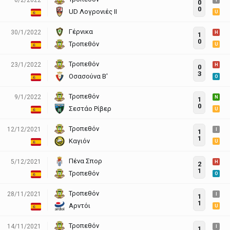
I
0
0
UD Λογρονιές ΙΙ
U
Γέρνικα
30/1/2022
H
1
0
Τροπεθόν
U
Τροπεθόν
23/1/2022
H
0
3
Οσασούνα Β'
O
Τροπεθόν
9/1/2022
N
1
0
Σεστάο Ρίβερ
U
Τροπεθόν
12/12/2021
I
1
1
Καγιόν
U
Πένα Σπορ
5/12/2021
H
2
1
Τροπεθόν
O
Τροπεθόν
28/11/2021
I
1
1
Αρντόι
U
Τροπεθόν
14/11/2021
I
1