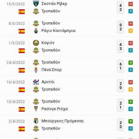
Σεστάο Ρίβερ
15/5/2022
H
4
2
Τροπεθόν
O
Τροπεθόν
8/5/2022
H
0
2
Ράγιο Καντάμπρια
U
Καγιόν
1/5/2022
H
4
3
Τροπεθόν
O
Τροπεθόν
24/4/2022
N
6
1
Πένα Σπορ
O
Αρντόι
16/4/2022
H
2
0
Τροπεθόν
U
Τροπεθόν
10/4/2022
N
2
1
Ρασίνγκ Ριόχα
O
Μπούργκος Πρόμεσας
2/4/2022
N
2
3
Τροπεθόν
O