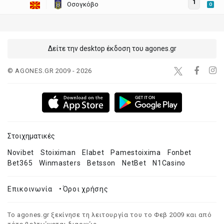
1
Οσογκόβο
O
Δείτε την desktop έκδοση του agones.gr
© AGONES.GR 2009 - 2026
Στοιχηματικές
Novibet
Stoiximan
Elabet
Pamestoixima
Fonbet
Bet365
Winmasters
Betsson
NetBet
N1Casino
Επικοινωνία
•
Όροι χρήσης
Το agones.gr ξεκίνησε τη λειτουργία του το Φεβ 2009 και από