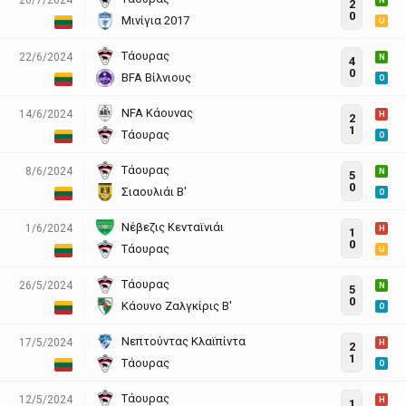
N
2
0
Μινίγια 2017
U
Τάουρας
22/6/2024
N
4
0
BFA Βίλνιους
O
NFA Κάουνας
14/6/2024
H
2
1
Τάουρας
O
Τάουρας
8/6/2024
N
5
0
Σιαουλιάι Β'
O
Νέβεζις Κενταϊνιάι
1/6/2024
H
1
0
Τάουρας
U
Τάουρας
26/5/2024
N
5
0
Κάουνο Ζαλγκίρις Β'
O
Νεπτούντας Κλαϊπίντα
17/5/2024
H
2
1
Τάουρας
O
Τάουρας
12/5/2024
H
1