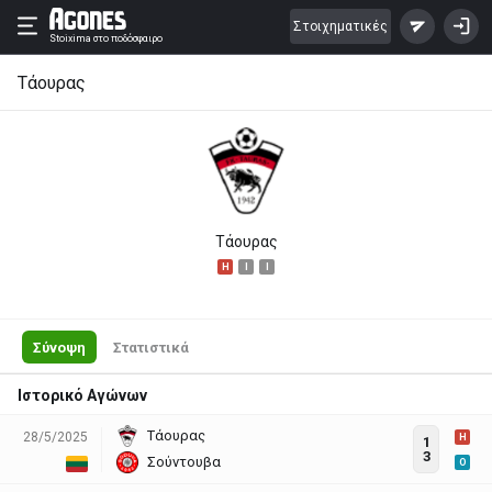
Στοιχηματικές
Stoixima
στο ποδόσφαιρο
Τάουρας
Τάουρας
H
I
I
Σύνοψη
Στατιστικά
Ιστορικό Αγώνων
Τάουρας
28/5/2025
H
1
3
Σούντουβα
O