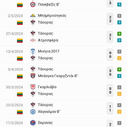
3
Πανεβεζίς Β'
O
Μπαμπρούνγκας
2/5/2024
I
2
2
Τάουρας
O
Τάουρας
27/4/2024
N
2
1
Ατμοσφέρα
O
Μινίγια 2017
13/4/2024
I
0
0
Τάουρας
U
Τάουρας
5/4/2024
N
3
0
Μπάνγκα Γκαργζντάι Β'
O
Γκαρλιάβα
30/3/2024
I
0
0
Τάουρας
U
Τάουρας
23/3/2024
I
1
1
Χέγκελμαν Β'
U
Έκρανας
17/3/2024
I
2