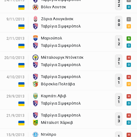
I
2
2
Βόλιν Λουτσκ
O
Ζόρια Λουγκάνσκ
9/11/2013
I
0
0
Ταβρίγια Σιμφερόπολ
U
Μαριούπολ
2/11/2013
N
1
2
Ταβρίγια Σιμφερόπολ
O
Μέταλουργκ Ντόνετσκ
20/10/2013
H
2
1
Ταβρίγια Σιμφερόπολ
O
Ταβρίγια Σιμφερόπολ
4/10/2013
H
0
1
Βόρσκλα Πολτάβα
U
Καρπάτι Λβιβ
29/9/2013
H
2
1
Ταβρίγια Σιμφερόπολ
O
Ταβρίγια Σιμφερόπολ
21/9/2013
H
0
3
Μέταλιστ Χάρκιβ
O
Ντνίπρο
15/9/2013
H
1