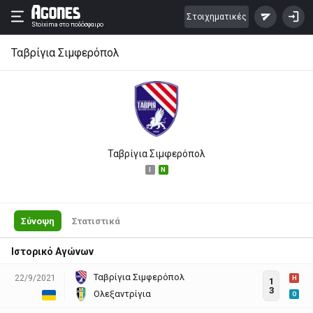
Στοιχηματικές
Stoixima
στο ποδόσφαιρο
Ταβρίγια Σιμφερόπολ
Ταβρίγια Σιμφερόπολ
I
N
Σύνοψη
Στατιστικά
Ιστορικό Αγώνων
Ταβρίγια Σιμφερόπολ
22/9/2021
H
1
3
Ολεξαντρίγια
O