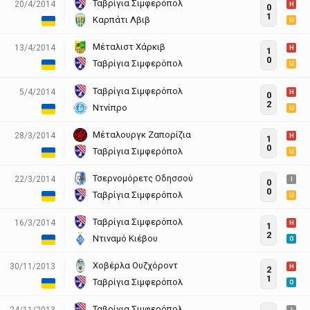
Ταβρίγια Σιμφερόπολ
20/4/2014
H
0
1
Καρπάτι Λβιβ
U
Μέταλιστ Χάρκιβ
13/4/2014
H
1
0
Ταβρίγια Σιμφερόπολ
U
Ταβρίγια Σιμφερόπολ
5/4/2014
H
0
2
Ντνίπρο
U
Μέταλουργκ Ζαπορίζια
28/3/2014
H
1
0
Ταβρίγια Σιμφερόπολ
U
Τσερνομόρετς Οδησσού
22/3/2014
I
0
0
Ταβρίγια Σιμφερόπολ
U
Ταβρίγια Σιμφερόπολ
16/3/2014
H
1
2
Ντιναμό Κιέβου
O
Χοβέρλα Ουζχόροντ
30/11/2013
H
2
1
Ταβρίγια Σιμφερόπολ
O
Ταβρίγια Σιμφερόπολ
24/11/2013