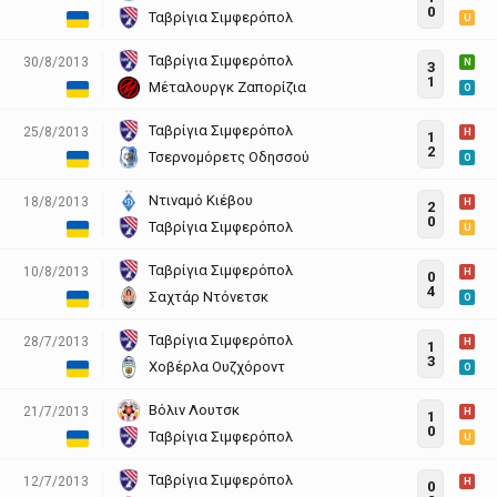
0
Ταβρίγια Σιμφερόπολ
U
Ταβρίγια Σιμφερόπολ
30/8/2013
N
3
1
Μέταλουργκ Ζαπορίζια
O
Ταβρίγια Σιμφερόπολ
25/8/2013
H
1
2
Τσερνομόρετς Οδησσού
O
Ντιναμό Κιέβου
18/8/2013
H
2
0
Ταβρίγια Σιμφερόπολ
U
Ταβρίγια Σιμφερόπολ
10/8/2013
H
0
4
Σαχτάρ Ντόνετσκ
O
Ταβρίγια Σιμφερόπολ
28/7/2013
H
1
3
Χοβέρλα Ουζχόροντ
O
Βόλιν Λουτσκ
21/7/2013
H
1
0
Ταβρίγια Σιμφερόπολ
U
Ταβρίγια Σιμφερόπολ
12/7/2013
H
0