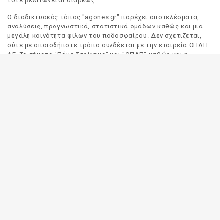
τότε βελτιώνεται διαρκώς.
Ο διαδικτυακός τόπος "agones.gr" παρέχει αποτελέσματα,
αναλύσεις, προγνωστικά, στατιστικά ομάδων καθώς και μια
μεγάλη κοινότητα φίλων του ποδοσφαίρου. Δεν σχετίζεται,
ούτε με οποιοδήποτε τρόπο συνδέεται με την εταιρεία ΟΠΑΠ
ΑΕ. Τα σήματα "Πάμε Στοίχημα" και "ΟΠΑΠ" καθώς και η
απόδοσή τους στα Αγγλικά, αποτελούν αποκλειστική
ιδιοκτησία της ΟΠΑΠ ΑΕ. Οποιαδήποτε αναφορά σε σήμα
τρίτου προσώπου γίνεται αποκλειστικά και μόνο για να
δηλωθεί ο προορισμός και η προέλευση του.
Το "agones.gr" είναι ενημερωτικός διαδικτυακός τόπος και
όλες οι πληροφορίες που αναρτώνται σε αυτόν έχουν ως
σκοπό την ενημέρωση του κοινού. Καταβάλουμε κάθε δυνατή
προσπάθεια έτσι ώστε οι πληροφορίες που δημοσιεύουμε να
είναι σωστές. Σε καμία περίπτωση δεν εγγυόμαστε την
ακρίβεια του περιεχομένου και για τον λόγο αυτό κάθε
χρήστης του παρόντος διαδικτυακού τόπου οφείλει να
ελέγχει στα πρακτορεία του ΟΠΑΠ για τυχόν αλλαγές σε
οποιαδήποτε αναρτηθείσα πληροφορία (π.χ. πρόγραμμα
αγώνων, αποδόσεις, αποτελέσματα κλπ).
Οι αποδόσεις παρέχονται για αποκλειστικά ενημερωτικούς
σκοπούς.