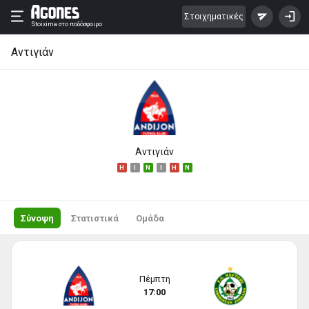
Στοιχηματικές
Stoixima
στο ποδόσφαιρο
Αντιγιάν
Αντιγιάν
H
I
N
I
H
N
Σύνοψη
Στατιστικά
Ομάδα
Πέμπτη
17:00