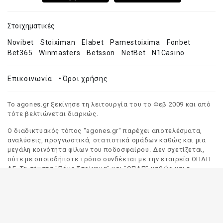
Στοιχηματικές
Novibet
Stoiximan
Elabet
Pamestoixima
Fonbet
Bet365
Winmasters
Betsson
NetBet
N1Casino
Επικοινωνία
•
Όροι χρήσης
Το agones.gr ξεκίνησε τη λειτουργία του το Φεβ 2009 και από
τότε βελτιώνεται διαρκώς.
Ο διαδικτυακός τόπος "agones.gr" παρέχει αποτελέσματα,
αναλύσεις, προγνωστικά, στατιστικά ομάδων καθώς και μια
μεγάλη κοινότητα φίλων του ποδοσφαίρου. Δεν σχετίζεται,
ούτε με οποιοδήποτε τρόπο συνδέεται με την εταιρεία ΟΠΑΠ
ΑΕ. Τα σήματα "Πάμε Στοίχημα" και "ΟΠΑΠ" καθώς και η
απόδοσή τους στα Αγγλικά, αποτελούν αποκλειστική
ιδιοκτησία της ΟΠΑΠ ΑΕ. Οποιαδήποτε αναφορά σε σήμα
τρίτου προσώπου γίνεται αποκλειστικά και μόνο για να
δηλωθεί ο προορισμός και η προέλευση του.