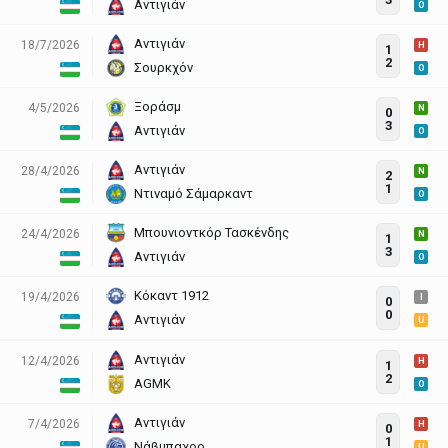
Αντιγιάν
O
Αντιγιάν
18/7/2026
H
1
2
Σουρκχόν
O
Ξοράσμ
4/5/2026
N
0
3
Αντιγιάν
O
Αντιγιάν
28/4/2026
N
2
1
Ντιναμό Σάμαρκαντ
O
Μπουνιοντκόρ Τασκένδης
24/4/2026
N
1
3
Αντιγιάν
O
Κόκαντ 1912
19/4/2026
I
0
0
Αντιγιάν
U
Αντιγιάν
12/4/2026
H
1
2
AGMK
O
Αντιγιάν
7/4/2026
H
0
1
Νάβμπαχορ
U