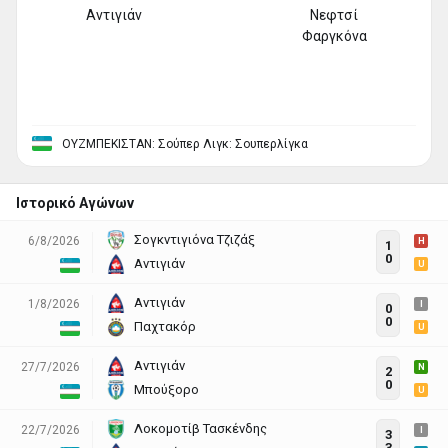
Αντιγιάν
Νεφτσί
Φαργκόνα
ΟΥΖΜΠΕΚΙΣΤΑΝ: Σούπερ Λιγκ: Σουπερλίγκα
Ιστορικό Αγώνων
Σογκντιγιόνα Τζιζάξ
6/8/2026
H
1
0
Αντιγιάν
U
Αντιγιάν
1/8/2026
I
0
0
Παχτακόρ
U
Αντιγιάν
27/7/2026
N
2
0
Μπούξορο
U
Λοκομοτίβ Τασκένδης
22/7/2026
I
3
3