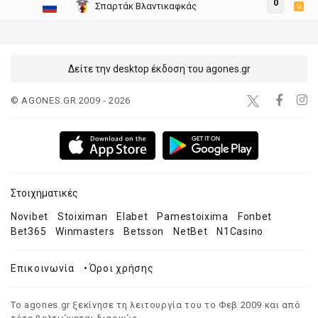
0
Σπαρτάκ Βλαντικαφκάς
U
Δείτε την desktop έκδοση του agones.gr
© AGONES.GR 2009 - 2026
Στοιχηματικές
Novibet
Stoiximan
Elabet
Pamestoixima
Fonbet
Bet365
Winmasters
Betsson
NetBet
N1Casino
Επικοινωνία
•
Όροι χρήσης
Το agones.gr ξεκίνησε τη λειτουργία του το Φεβ 2009 και από