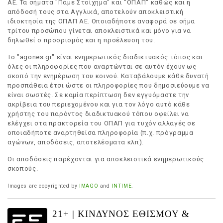
ΑΕ. Τα σήματα "Πάμε Στοίχημα" και "ΟΠΑΠ" καθώς και η
απόδοσή τους στα Αγγλικά, αποτελούν αποκλειστική
ιδιοκτησία της ΟΠΑΠ ΑΕ. Οποιαδήποτε αναφορά σε σήμα
τρίτου προσώπου γίνεται αποκλειστικά και μόνο για να
δηλωθεί ο προορισμός και η προέλευση του.
Το "agones.gr" είναι ενημερωτικός διαδικτυακός τόπος και
όλες οι πληροφορίες που αναρτώνται σε αυτόν έχουν ως
σκοπό την ενημέρωση του κοινού. Καταβάλουμε κάθε δυνατή
προσπάθεια έτσι ώστε οι πληροφορίες που δημοσιεύουμε να
είναι σωστές. Σε καμία περίπτωση δεν εγγυόμαστε την
ακρίβεια του περιεχομένου και για τον λόγο αυτό κάθε
χρήστης του παρόντος διαδικτυακού τόπου οφείλει να
ελέγχει στα πρακτορεία του ΟΠΑΠ για τυχόν αλλαγές σε
οποιαδήποτε αναρτηθείσα πληροφορία (π.χ. πρόγραμμα
αγώνων, αποδόσεις, αποτελέσματα κλπ).
Οι αποδόσεις παρέχονται για αποκλειστικά ενημερωτικούς
σκοπούς.
Images are copyrighted by
IMAGO
and
INTIME
.
21+ | ΚΙΝΔΥΝΟΣ ΕΘΙΣΜΟΥ &