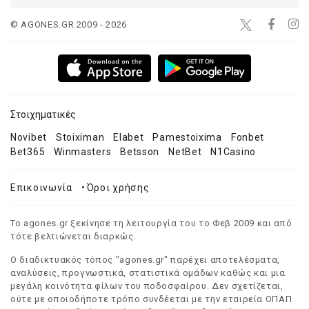
© AGONES.GR 2009 - 2026
Στοιχηματικές
Novibet
Stoiximan
Elabet
Pamestoixima
Fonbet
Bet365
Winmasters
Betsson
NetBet
N1Casino
Επικοινωνία
•
Όροι χρήσης
Το agones.gr ξεκίνησε τη λειτουργία του το Φεβ 2009 και από
τότε βελτιώνεται διαρκώς.
Ο διαδικτυακός τόπος "agones.gr" παρέχει αποτελέσματα,
αναλύσεις, προγνωστικά, στατιστικά ομάδων καθώς και μια
μεγάλη κοινότητα φίλων του ποδοσφαίρου. Δεν σχετίζεται,
ούτε με οποιοδήποτε τρόπο συνδέεται με την εταιρεία ΟΠΑΠ