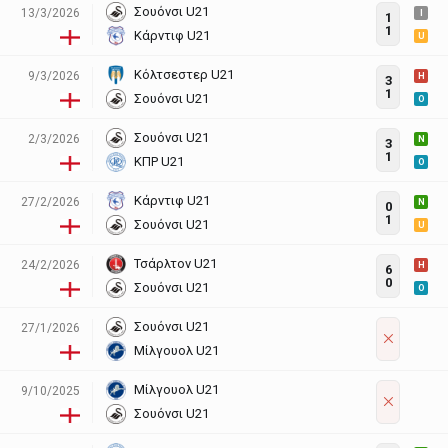
Σουόνσι U21
13/3/2026
I
1
1
Κάρντιφ U21
U
Κόλτσεστερ U21
9/3/2026
H
3
1
Σουόνσι U21
O
Σουόνσι U21
2/3/2026
N
3
1
ΚΠΡ U21
O
Κάρντιφ U21
27/2/2026
N
0
1
Σουόνσι U21
U
Τσάρλτον U21
24/2/2026
H
6
0
Σουόνσι U21
O
Σουόνσι U21
27/1/2026
Μίλγουολ U21
Μίλγουολ U21
9/10/2025
Σουόνσι U21