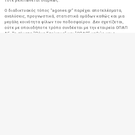
τότε βελτιώνεται διαρκώς.
Ο διαδικτυακός τόπος "agones.gr" παρέχει αποτελέσματα,
αναλύσεις, προγνωστικά, στατιστικά ομάδων καθώς και μια
μεγάλη κοινότητα φίλων του ποδοσφαίρου. Δεν σχετίζεται,
ούτε με οποιοδήποτε τρόπο συνδέεται με την εταιρεία ΟΠΑΠ
ΑΕ. Τα σήματα "Πάμε Στοίχημα" και "ΟΠΑΠ" καθώς και η
απόδοσή τους στα Αγγλικά, αποτελούν αποκλειστική
ιδιοκτησία της ΟΠΑΠ ΑΕ. Οποιαδήποτε αναφορά σε σήμα
τρίτου προσώπου γίνεται αποκλειστικά και μόνο για να
δηλωθεί ο προορισμός και η προέλευση του.
Το "agones.gr" είναι ενημερωτικός διαδικτυακός τόπος και
όλες οι πληροφορίες που αναρτώνται σε αυτόν έχουν ως
σκοπό την ενημέρωση του κοινού. Καταβάλουμε κάθε δυνατή
προσπάθεια έτσι ώστε οι πληροφορίες που δημοσιεύουμε να
είναι σωστές. Σε καμία περίπτωση δεν εγγυόμαστε την
ακρίβεια του περιεχομένου και για τον λόγο αυτό κάθε
χρήστης του παρόντος διαδικτυακού τόπου οφείλει να
ελέγχει στα πρακτορεία του ΟΠΑΠ για τυχόν αλλαγές σε
οποιαδήποτε αναρτηθείσα πληροφορία (π.χ. πρόγραμμα
αγώνων, αποδόσεις, αποτελέσματα κλπ).
Οι αποδόσεις παρέχονται για αποκλειστικά ενημερωτικούς
σκοπούς.