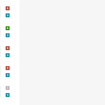
H
O
N
O
H
O
H
O
I
O