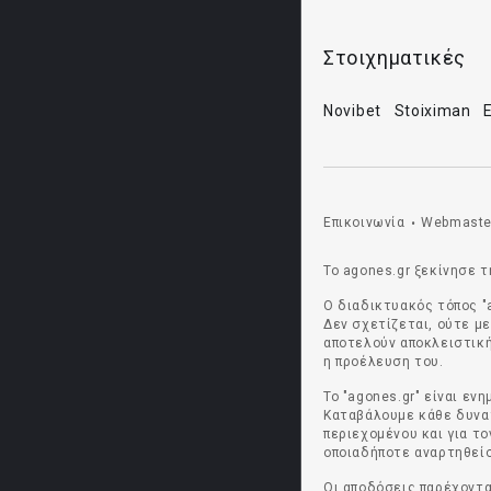
Στοιχηματικές
Novibet
Stoiximan
Επικοινωνία
Webmaste
•
Το agones.gr ξεκίνησε τ
Ο διαδικτυακός τόπος "
Δεν σχετίζεται, ούτε μ
αποτελούν αποκλειστική
η προέλευση του.
Το "agones.gr" είναι ε
Καταβάλουμε κάθε δυνατ
περιεχομένου και για τ
οποιαδήποτε αναρτηθείσ
Οι αποδόσεις παρέχοντα