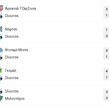
Άρσεναλ Τζέρζινσκ
2
1
Σλουτσκ
Ναφτάν
1
2
Σλουτσκ
Ντιναμό Μινσκ
3
1
Σλουτσκ
Γκόμελ
4
1
Σλουτσκ
Σλουτσκ
2
2
Μολοντέχνο