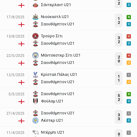
2
Σάντερλαντ U21
O
Νιούκαστλ U21
17/8/2025
N
1
2
Σαουθάμπτον U21
O
Τρούρο Σίτι
13/8/2025
H
3
2
Σαουθάμπτον U21
O
Μάντσεστερ Σίτι U21
22/5/2025
H
2
0
Σαουθάμπτον U21
U
Κρίσταλ Πάλας U21
12/5/2025
I
1
1
Σαουθάμπτον U21
U
Σαουθάμπτον U21
5/5/2025
N
5
2
Φούλαμ U21
O
Σαουθάμπτον U21
27/4/2025
I
3
3
Λέστερ U21
O
Ντέρμπι U21
11/4/2025
I
0