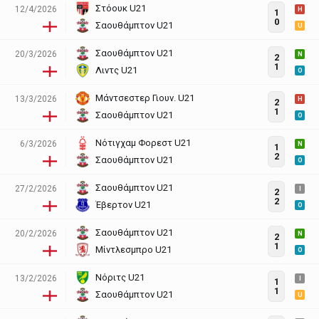
Στόουκ U21
12/4/2026
H
1
0
Σαουθάμπτον U21
U
Σαουθάμπτον U21
20/3/2026
N
2
1
Λιντς U21
O
Μάντσεστερ Γιουν. U21
13/3/2026
H
2
1
Σαουθάμπτον U21
O
Νότιγχαμ Φορεστ U21
6/3/2026
N
1
2
Σαουθάμπτον U21
O
Σαουθάμπτον U21
27/2/2026
I
2
2
Έβερτον U21
O
Σαουθάμπτον U21
20/2/2026
N
2
1
Μίντλεσμπρο U21
O
Νόριτς U21
13/2/2026
I
1
1
Σαουθάμπτον U21
U