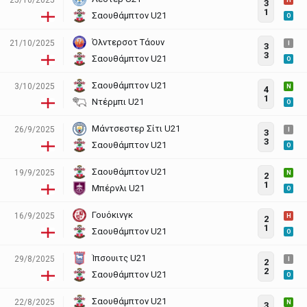
H
3
1
Σαουθάμπτον U21
O
Όλντερσοτ Τάουν
21/10/2025
I
3
3
Σαουθάμπτον U21
O
Σαουθάμπτον U21
3/10/2025
N
4
1
Ντέρμπι U21
O
Μάντσεστερ Σίτι U21
26/9/2025
I
3
3
Σαουθάμπτον U21
O
Σαουθάμπτον U21
19/9/2025
N
2
1
Μπέρνλι U21
O
Γουόκινγκ
16/9/2025
H
2
1
Σαουθάμπτον U21
O
Ίπσουιτς U21
29/8/2025
I
2
2
Σαουθάμπτον U21
O
Σαουθάμπτον U21
22/8/2025
N
3