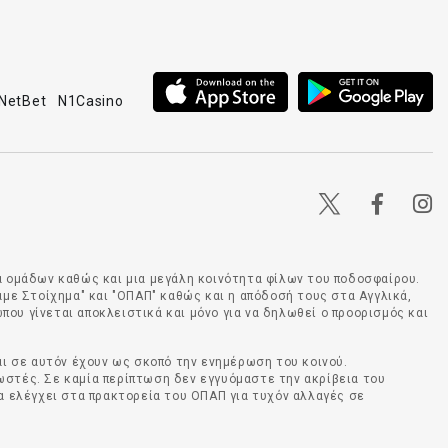
NetBet
N1Casino
ά ομάδων καθώς και μια μεγάλη κοινότητα φίλων του ποδοσφαίρου.
άμε Στοίχημα" και "ΟΠΑΠ" καθώς και η απόδοσή τους στα Αγγλικά,
ου γίνεται αποκλειστικά και μόνο για να δηλωθεί ο προορισμός και
αι σε αυτόν έχουν ως σκοπό την ενημέρωση του κοινού.
ωστές. Σε καμία περίπτωση δεν εγγυόμαστε την ακρίβεια του
να ελέγχει στα πρακτορεία του ΟΠΑΠ για τυχόν αλλαγές σε