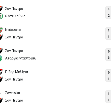
Σαν Πέντρο
4
2
6 Ντε Χούνιο
Ντέουστο
1
1
Σαν Πέντρο
Σαν Πέντρο
0
3
Αταρφέ Ιντάστριαλ
Ρίβερ Μελίγια
0
1
Σαν Πέντρο
Σοντιούπ
1
1
Σαν Πέντρο