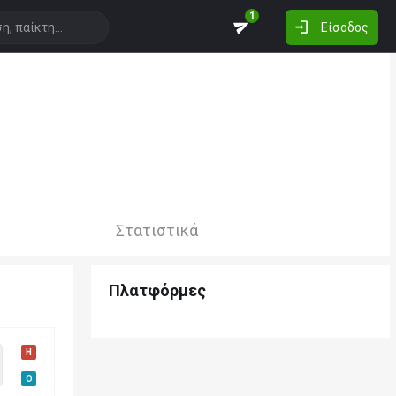
1
Είσοδος
Στατιστικά
Πλατφόρμες
H
O