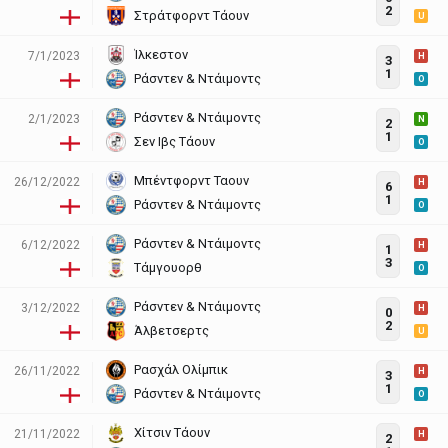
2
Στράτφορντ Τάουν
U
Ίλκεστον
7/1/2023
H
3
1
Ράσντεν & Ντάιμοντς
O
Ράσντεν & Ντάιμοντς
2/1/2023
N
2
1
Σεν Ιβς Τάουν
O
Μπέντφορντ Ταουν
26/12/2022
H
6
1
Ράσντεν & Ντάιμοντς
O
Ράσντεν & Ντάιμοντς
6/12/2022
H
1
3
Τάμγουορθ
O
Ράσντεν & Ντάιμοντς
3/12/2022
H
0
2
Άλβετσερτς
U
Ρασχάλ Ολίμπικ
26/11/2022
H
3
1
Ράσντεν & Ντάιμοντς
O
Χίτσιν Τάουν
21/11/2022
H
2