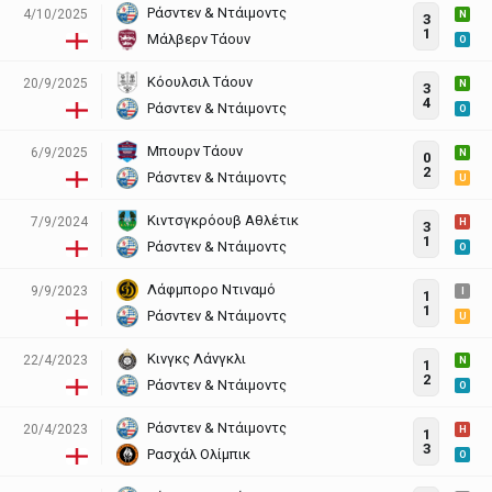
Ράσντεν & Ντάιμοντς
4/10/2025
N
3
1
Μάλβερν Τάουν
O
Κόουλσιλ Τάουν
20/9/2025
N
3
4
Ράσντεν & Ντάιμοντς
O
Μπουρν Τάουν
6/9/2025
N
0
2
Ράσντεν & Ντάιμοντς
U
Κιντσγκρόουβ Αθλέτικ
7/9/2024
H
3
1
Ράσντεν & Ντάιμοντς
O
Λάφμπορο Ντιναμό
9/9/2023
I
1
1
Ράσντεν & Ντάιμοντς
U
Κινγκς Λάνγκλι
22/4/2023
N
1
2
Ράσντεν & Ντάιμοντς
O
Ράσντεν & Ντάιμοντς
20/4/2023
H
1
3
Ρασχάλ Ολίμπικ
O