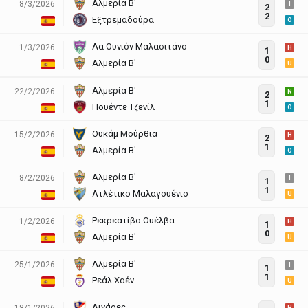
Αλμερία Β'
8/3/2026
I
2
2
Εξτρεμαδούρα
O
Λα Ουνιόν Μαλασιτάνο
1/3/2026
H
1
0
Αλμερία Β'
U
Αλμερία Β'
22/2/2026
N
2
1
Πουέντε Τζενίλ
O
Ουκάμ Μούρθια
15/2/2026
H
2
1
Αλμερία Β'
O
Αλμερία Β'
8/2/2026
I
1
1
Ατλέτικο Μαλαγουένιο
U
Ρεκρεατίβο Ουέλβα
1/2/2026
H
1
0
Αλμερία Β'
U
Αλμερία Β'
25/1/2026
I
1
1
Ρεάλ Χαέν
U
Λινάρες
18/1/2026