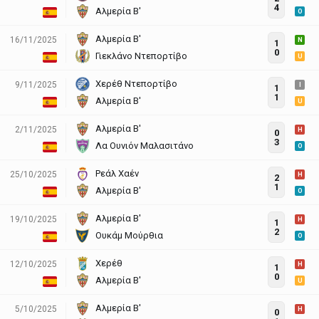
4
Αλμερία Β'
O
Αλμερία Β'
16/11/2025
N
1
0
Γιεκλάνο Ντεπορτίβο
U
Χερέθ Ντεπορτίβο
9/11/2025
I
1
1
Αλμερία Β'
U
Αλμερία Β'
2/11/2025
H
0
3
Λα Ουνιόν Μαλασιτάνο
O
Ρεάλ Χαέν
25/10/2025
H
2
1
Αλμερία Β'
O
Αλμερία Β'
19/10/2025
H
1
2
Ουκάμ Μούρθια
O
Χερέθ
12/10/2025
H
1
0
Αλμερία Β'
U
Αλμερία Β'
5/10/2025
H
0