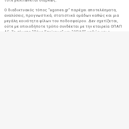
τότε βελτιώνεται διαρκώς.
Ο διαδικτυακός τόπος "agones.gr" παρέχει αποτελέσματα,
αναλύσεις, προγνωστικά, στατιστικά ομάδων καθώς και μια
μεγάλη κοινότητα φίλων του ποδοσφαίρου. Δεν σχετίζεται,
ούτε με οποιοδήποτε τρόπο συνδέεται με την εταιρεία ΟΠΑΠ
ΑΕ. Τα σήματα "Πάμε Στοίχημα" και "ΟΠΑΠ" καθώς και η
απόδοσή τους στα Αγγλικά, αποτελούν αποκλειστική
ιδιοκτησία της ΟΠΑΠ ΑΕ. Οποιαδήποτε αναφορά σε σήμα
τρίτου προσώπου γίνεται αποκλειστικά και μόνο για να
δηλωθεί ο προορισμός και η προέλευση του.
Το "agones.gr" είναι ενημερωτικός διαδικτυακός τόπος και
όλες οι πληροφορίες που αναρτώνται σε αυτόν έχουν ως
σκοπό την ενημέρωση του κοινού. Καταβάλουμε κάθε δυνατή
προσπάθεια έτσι ώστε οι πληροφορίες που δημοσιεύουμε να
είναι σωστές. Σε καμία περίπτωση δεν εγγυόμαστε την
ακρίβεια του περιεχομένου και για τον λόγο αυτό κάθε
χρήστης του παρόντος διαδικτυακού τόπου οφείλει να
ελέγχει στα πρακτορεία του ΟΠΑΠ για τυχόν αλλαγές σε
οποιαδήποτε αναρτηθείσα πληροφορία (π.χ. πρόγραμμα
αγώνων, αποδόσεις, αποτελέσματα κλπ).
Οι αποδόσεις παρέχονται για αποκλειστικά ενημερωτικούς
σκοπούς.