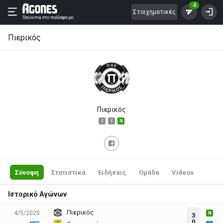
4
Στοιχηματικές
Stoixima
στο ποδόσφαιρο
Πιερικός
Πιερικός
I
I
N
Σύνοψη
Στατιστικά
Ειδήσεις
Ομάδα
Videos
Ιστορικό Αγώνων
Πιερικός
4/5/2025
N
3
0