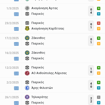
Αναγέννηση Άρτας
1/3/2025
N
0
4
Πιερικός
O
Πιερικός
23/2/2025
H
0
1
Αναγέννηση Καρδίτσας
U
Ζάκυνθος
17/2/2025
N
0
1
Πιερικός
U
Ζάκυνθος
16/2/2025
Πιερικός
Πιερικός
12/2/2025
N
1
0
ΑΟ Ανθούπολης Λάρισας
U
Πιερικός
2/2/2025
N
4
0
Άρης Φιλιατών
O
Τηλυκράτης
26/1/2025
I
2
2
Πιερικός
O