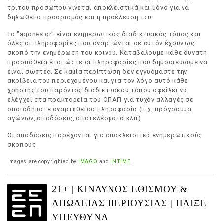
τρίτου προσώπου γίνεται αποκλειστικά και μόνο για να
δηλωθεί ο προορισμός και η προέλευση του.
Το "agones.gr" είναι ενημερωτικός διαδικτυακός τόπος και
όλες οι πληροφορίες που αναρτώνται σε αυτόν έχουν ως
σκοπό την ενημέρωση του κοινού. Καταβάλουμε κάθε δυνατή
προσπάθεια έτσι ώστε οι πληροφορίες που δημοσιεύουμε να
είναι σωστές. Σε καμία περίπτωση δεν εγγυόμαστε την
ακρίβεια του περιεχομένου και για τον λόγο αυτό κάθε
χρήστης του παρόντος διαδικτυακού τόπου οφείλει να
ελέγχει στα πρακτορεία του ΟΠΑΠ για τυχόν αλλαγές σε
οποιαδήποτε αναρτηθείσα πληροφορία (π.χ. πρόγραμμα
αγώνων, αποδόσεις, αποτελέσματα κλπ).
Οι αποδόσεις παρέχονται για αποκλειστικά ενημερωτικούς
σκοπούς.
Images are copyrighted by
IMAGO
and
INTIME
.
21+ | ΚΙΝΔΥΝΟΣ ΕΘΙΣΜΟΥ &
ΑΠΩΛΕΙΑΣ ΠΕΡΙΟΥΣΙΑΣ | ΠΑΙΞΕ
ΥΠΕΥΘΥΝΑ