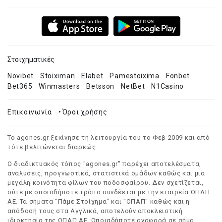
Στοιχηματικές
Novibet
Stoiximan
Elabet
Pamestoixima
Fonbet
Bet365
Winmasters
Betsson
NetBet
N1Casino
Επικοινωνία
•
Όροι χρήσης
Το agones.gr ξεκίνησε τη λειτουργία του το Φεβ 2009 και από
τότε βελτιώνεται διαρκώς.
Ο διαδικτυακός τόπος "agones.gr" παρέχει αποτελέσματα,
αναλύσεις, προγνωστικά, στατιστικά ομάδων καθώς και μια
μεγάλη κοινότητα φίλων του ποδοσφαίρου. Δεν σχετίζεται,
ούτε με οποιοδήποτε τρόπο συνδέεται με την εταιρεία ΟΠΑΠ
ΑΕ. Τα σήματα "Πάμε Στοίχημα" και "ΟΠΑΠ" καθώς και η
απόδοσή τους στα Αγγλικά, αποτελούν αποκλειστική
ιδιοκτησία της ΟΠΑΠ ΑΕ. Οποιαδήποτε αναφορά σε σήμα