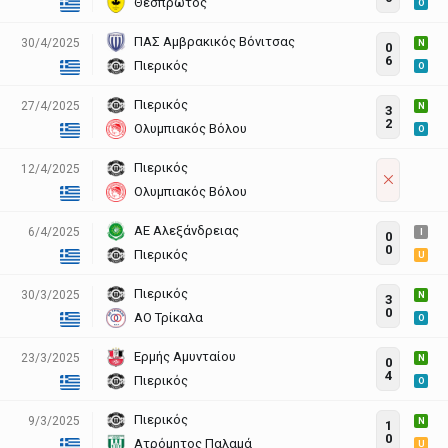
Θεσπρωτός
O
ΠΑΣ Αμβρακικός Βόνιτσας
30/4/2025
N
0
6
Πιερικός
O
Πιερικός
27/4/2025
N
3
2
Ολυμπιακός Βόλου
O
Πιερικός
12/4/2025
Ολυμπιακός Βόλου
ΑΕ Αλεξάνδρειας
6/4/2025
I
0
0
Πιερικός
U
Πιερικός
30/3/2025
N
3
0
ΑΟ Τρίκαλα
O
Ερμής Αμυνταίου
23/3/2025
N
0
4
Πιερικός
O
Πιερικός
9/3/2025
N
1
0
Ατρόμητος Παλαμά
U