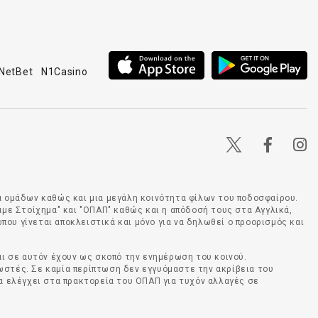
NetBet
N1Casino
ά ομάδων καθώς και μια μεγάλη κοινότητα φίλων του ποδοσφαίρου.
άμε Στοίχημα" και "ΟΠΑΠ" καθώς και η απόδοσή τους στα Αγγλικά,
ου γίνεται αποκλειστικά και μόνο για να δηλωθεί ο προορισμός και
αι σε αυτόν έχουν ως σκοπό την ενημέρωση του κοινού.
ωστές. Σε καμία περίπτωση δεν εγγυόμαστε την ακρίβεια του
να ελέγχει στα πρακτορεία του ΟΠΑΠ για τυχόν αλλαγές σε