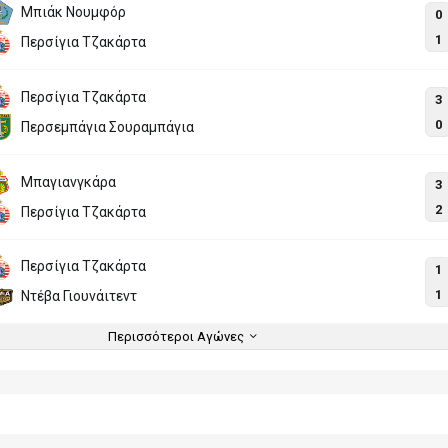
Μπιάκ Νουμφόρ
0
1
Περσίγια Τζακάρτα
Περσίγια Τζακάρτα
3
0
Περσεμπάγια Σουραμπάγια
Μπαγιανγκάρα
3
2
Περσίγια Τζακάρτα
Περσίγια Τζακάρτα
1
1
Ντέβα Γιουνάιτεντ
Περισσότεροι Αγώνες