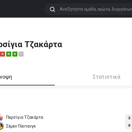
ρσίγια Τζακάρτα
H
N
N
I
νοψη
Στατιστικά
Περσίγια Τζακάρτα
3
0
Σέμεν Πάντανγκ