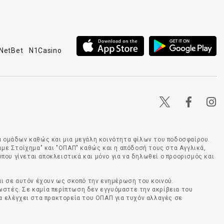
NetBet
N1Casino
ά ομάδων καθώς και μια μεγάλη κοινότητα φίλων του ποδοσφαίρου.
άμε Στοίχημα" και "ΟΠΑΠ" καθώς και η απόδοσή τους στα Αγγλικά,
ου γίνεται αποκλειστικά και μόνο για να δηλωθεί ο προορισμός και
αι σε αυτόν έχουν ως σκοπό την ενημέρωση του κοινού.
ωστές. Σε καμία περίπτωση δεν εγγυόμαστε την ακρίβεια του
να ελέγχει στα πρακτορεία του ΟΠΑΠ για τυχόν αλλαγές σε