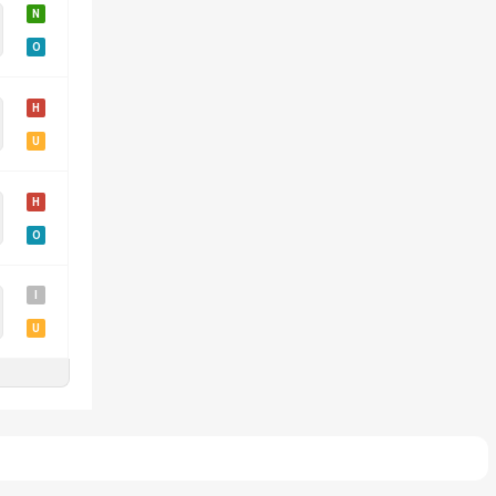
N
O
H
U
H
O
I
U