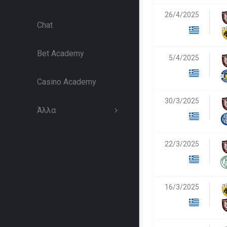
26/4/2025
Chat
Bet Academy
5/4/2025
Casino Academy
30/3/2025
Άλλα
22/3/2025
16/3/2025