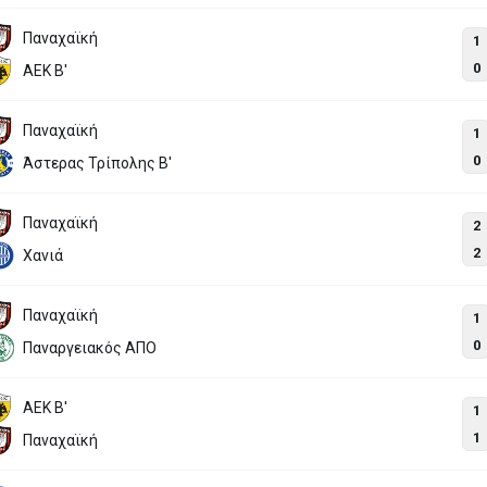
Παναχαϊκή
1
0
ΑΕΚ Β'
Παναχαϊκή
1
0
Άστερας Τρίπολης Β'
Παναχαϊκή
2
2
Χανιά
Παναχαϊκή
1
0
Παναργειακός ΑΠΟ
ΑΕΚ Β'
1
1
Παναχαϊκή