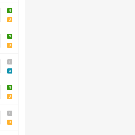
N
U
N
U
I
O
N
U
I
U