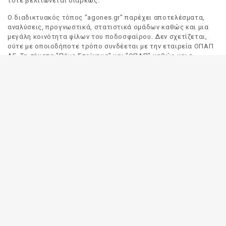
τότε βελτιώνεται διαρκώς.
Ο διαδικτυακός τόπος "agones.gr" παρέχει αποτελέσματα,
αναλύσεις, προγνωστικά, στατιστικά ομάδων καθώς και μια
μεγάλη κοινότητα φίλων του ποδοσφαίρου. Δεν σχετίζεται,
ούτε με οποιοδήποτε τρόπο συνδέεται με την εταιρεία ΟΠΑΠ
ΑΕ. Τα σήματα "Πάμε Στοίχημα" και "ΟΠΑΠ" καθώς και η
απόδοσή τους στα Αγγλικά, αποτελούν αποκλειστική
ιδιοκτησία της ΟΠΑΠ ΑΕ. Οποιαδήποτε αναφορά σε σήμα
τρίτου προσώπου γίνεται αποκλειστικά και μόνο για να
δηλωθεί ο προορισμός και η προέλευση του.
Το "agones.gr" είναι ενημερωτικός διαδικτυακός τόπος και
όλες οι πληροφορίες που αναρτώνται σε αυτόν έχουν ως
σκοπό την ενημέρωση του κοινού. Καταβάλουμε κάθε δυνατή
προσπάθεια έτσι ώστε οι πληροφορίες που δημοσιεύουμε να
είναι σωστές. Σε καμία περίπτωση δεν εγγυόμαστε την
ακρίβεια του περιεχομένου και για τον λόγο αυτό κάθε
χρήστης του παρόντος διαδικτυακού τόπου οφείλει να
ελέγχει στα πρακτορεία του ΟΠΑΠ για τυχόν αλλαγές σε
οποιαδήποτε αναρτηθείσα πληροφορία (π.χ. πρόγραμμα
αγώνων, αποδόσεις, αποτελέσματα κλπ).
Οι αποδόσεις παρέχονται για αποκλειστικά ενημερωτικούς
σκοπούς.