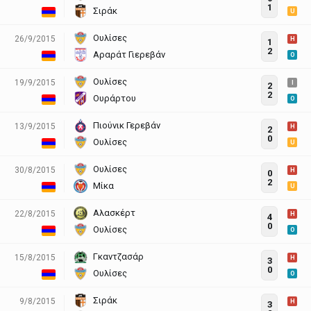
1
Σιράκ
U
Ουλίσες
26/9/2015
H
1
2
Αραράτ Γιερεβάν
O
Ουλίσες
19/9/2015
I
2
2
Ουράρτου
O
Πιούνικ Γερεβάν
13/9/2015
H
2
0
Ουλίσες
U
Ουλίσες
30/8/2015
H
0
2
Μίκα
U
Αλασκέρτ
22/8/2015
H
4
0
Ουλίσες
O
Γκαντζασάρ
15/8/2015
H
3
0
Ουλίσες
O
Σιράκ
9/8/2015
H
3