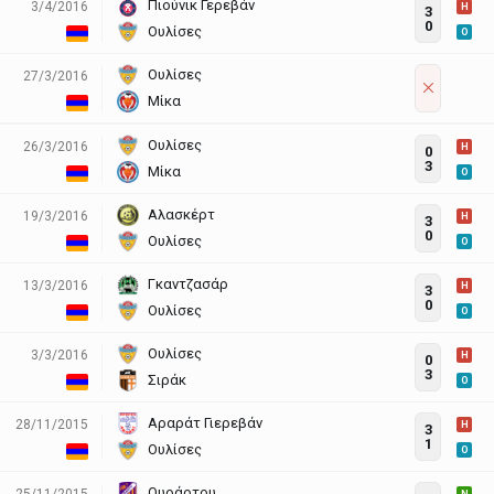
Πιούνικ Γερεβάν
3/4/2016
H
3
0
Ουλίσες
O
Ουλίσες
27/3/2016
Μίκα
Ουλίσες
26/3/2016
H
0
3
Μίκα
O
Αλασκέρτ
19/3/2016
H
3
0
Ουλίσες
O
Γκαντζασάρ
13/3/2016
H
3
0
Ουλίσες
O
Ουλίσες
3/3/2016
H
0
3
Σιράκ
O
Αραράτ Γιερεβάν
28/11/2015
H
3
1
Ουλίσες
O
Ουράρτου
25/11/2015