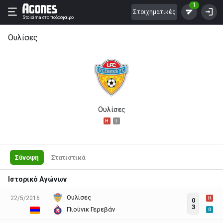
1
Στοιχηματικές
Stoixima
στο ποδόσφαιρο
Ουλίσες
Ουλίσες
H
I
Σύνοψη
Στατιστικά
Ιστορικό Αγώνων
Ουλίσες
22/5/2016
H
0
3
Πιούνικ Γερεβάν
O