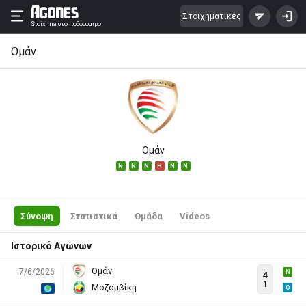
Στοιχηματικές
Stoixima
στο ποδόσφαιρο
Ομάν
Ομάν
N
N
N
H
N
N
Σύνοψη
Στατιστικά
Ομάδα
Videos
Ιστορικό Αγώνων
Ομάν
7/6/2026
N
4
1
Μοζαμβίκη
O