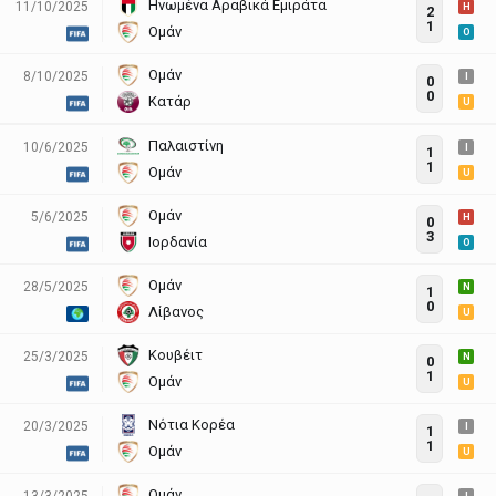
Ηνωμένα Αραβικά Εμιράτα
11/10/2025
H
2
1
Ομάν
O
Ομάν
8/10/2025
I
0
0
Κατάρ
U
Παλαιστίνη
10/6/2025
I
1
1
Ομάν
U
Ομάν
5/6/2025
H
0
3
Ιορδανία
O
Ομάν
28/5/2025
N
1
0
Λίβανος
U
Κουβέιτ
25/3/2025
N
0
1
Ομάν
U
Νότια Κορέα
20/3/2025
I
1
1
Ομάν
U
Ομάν
13/3/2025