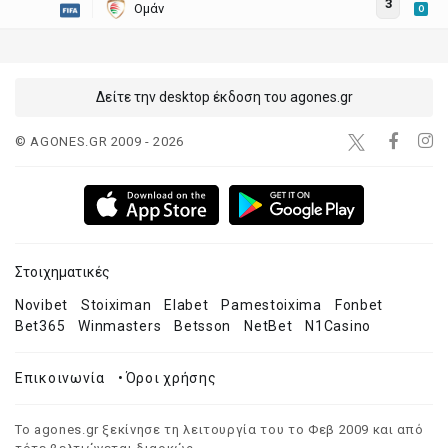
3
Ομάν
O
Δείτε την desktop έκδοση του agones.gr
© AGONES.GR 2009 - 2026
Στοιχηματικές
Novibet
Stoiximan
Elabet
Pamestoixima
Fonbet
Bet365
Winmasters
Betsson
NetBet
N1Casino
Επικοινωνία
•
Όροι χρήσης
Το agones.gr ξεκίνησε τη λειτουργία του το Φεβ 2009 και από