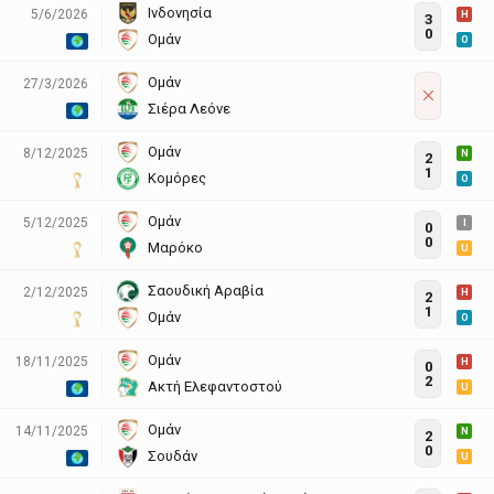
Ινδονησία
5/6/2026
H
3
0
Ομάν
O
Ομάν
27/3/2026
Σιέρα Λεόνε
Ομάν
8/12/2025
N
2
1
Κομόρες
O
Ομάν
5/12/2025
I
0
0
Μαρόκο
U
Σαουδική Αραβία
2/12/2025
H
2
1
Ομάν
O
Ομάν
18/11/2025
H
0
2
Ακτή Ελεφαντοστού
U
Ομάν
14/11/2025
N
2
0
Σουδάν
U