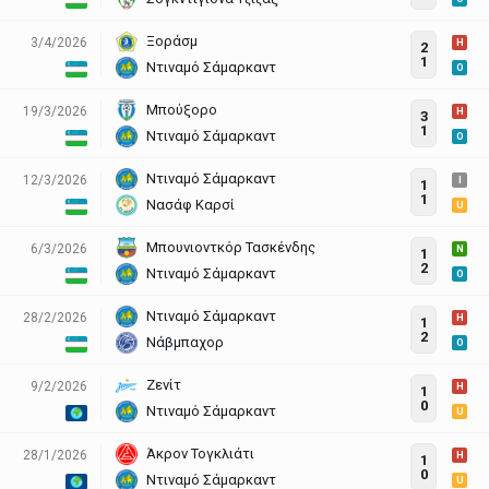
Ξοράσμ
3/4/2026
H
2
1
Ντιναμό Σάμαρκαντ
O
Μπούξορο
19/3/2026
H
3
1
Ντιναμό Σάμαρκαντ
O
Ντιναμό Σάμαρκαντ
12/3/2026
I
1
1
Νασάφ Καρσί
U
Μπουνιοντκόρ Τασκένδης
6/3/2026
N
1
2
Ντιναμό Σάμαρκαντ
O
Ντιναμό Σάμαρκαντ
28/2/2026
H
1
2
Νάβμπαχορ
O
Ζενίτ
9/2/2026
H
1
0
Ντιναμό Σάμαρκαντ
U
Άκρον Τογκλιάτι
28/1/2026
H
1
0
Ντιναμό Σάμαρκαντ
U