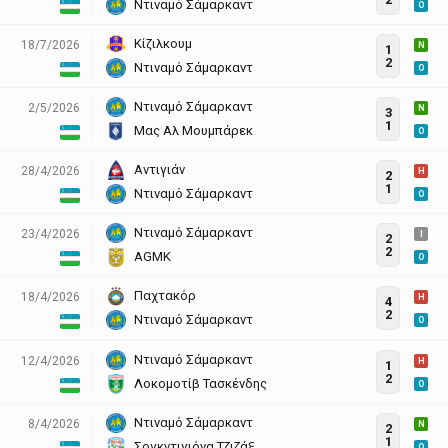
Ντιναμό Σάμαρκαντ
O
Κίζιλκουμ
18/7/2026
N
1
2
Ντιναμό Σάμαρκαντ
O
Ντιναμό Σάμαρκαντ
2/5/2026
N
3
1
Μας Αλ Μουμπάρεκ
O
Αντιγιάν
28/4/2026
H
2
1
Ντιναμό Σάμαρκαντ
O
Ντιναμό Σάμαρκαντ
23/4/2026
I
2
2
AGMK
O
Παχτακόρ
18/4/2026
H
4
2
Ντιναμό Σάμαρκαντ
O
Ντιναμό Σάμαρκαντ
12/4/2026
H
1
2
Λοκομοτίβ Τασκένδης
O
Ντιναμό Σάμαρκαντ
8/4/2026
N
2
1
Σογκντιγιόνα Τζιζάξ
O