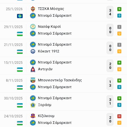
ΤΣΣΚΑ Μόσχας
25/1/2026
N
3
4
Ντιναμό Σάμαρκαντ
O
Νασάφ Καρσί
29/11/2025
I
0
0
Ντιναμό Σάμαρκαντ
U
Ντιναμό Σάμαρκαντ
21/11/2025
I
0
0
Κόκαντ 1912
U
Ντιναμό Σάμαρκαντ
15/11/2025
N
2
0
Αντιγιάν
U
Μπουνιοντκόρ Τασκένδης
8/11/2025
N
1
3
Ντιναμό Σάμαρκαντ
O
Ντιναμό Σάμαρκαντ
30/10/2025
N
3
1
Ξοράσμ
O
Κίζιλκουμ
24/10/2025
H
2
0
Ντιναμό Σάμαρκαντ
U