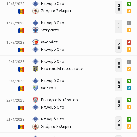
Ντιναμό Ότο
19/5/2023
N
2
0
Σπάρτα Σέλεμετ
U
Ντιναμό Ότο
14/5/2023
I
1
1
Σπεράντα
U
Φλορέστι
10/5/2023
H
2
0
Ντιναμό Ότο
U
Ντιναμό Ότο
6/5/2023
I
0
0
Ντάτσια Μπουιουτσάνι
U
Ντιναμό Ότο
3/5/2023
N
6
2
Φαλέστι
O
Βικτόρια Μπάρνταρ
29/4/2023
N
0
2
Ντιναμό Ότο
U
Ντιναμό Ότο
21/4/2023
N
2
0
Σπάρτα Σέλεμετ
U