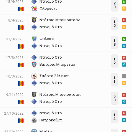
Ντιναμό Ότο
15/4/2023
N
2
0
Φλορέστι
U
Ντάτσια Μπουιουτσάνι
8/4/2023
H
1
0
Ντιναμό Ότο
U
Φαλέστι
31/3/2023
N
1
8
Ντιναμό Ότο
O
Ντιναμό Ότο
17/3/2023
H
1
2
Βικτόρια Μπάρνταρ
O
Σπάρτα Σέλεμετ
10/3/2023
I
1
1
Ντιναμό Ότο
U
Ντάτσια Μπουιουτσάνι
9/11/2022
H
5
0
Ντιναμό Ότο
O
Ντιναμό Ότο
27/10/2022
H
1
4
Πετροκούμπ
O
Μπάλτι
22/10/2022