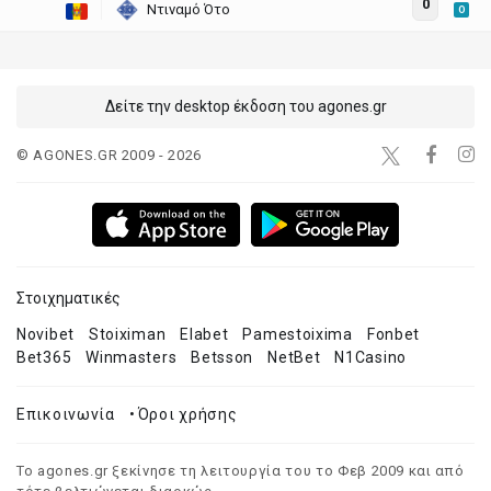
0
Ντιναμό Ότο
O
Δείτε την desktop έκδοση του agones.gr
© AGONES.GR 2009 - 2026
Στοιχηματικές
Novibet
Stoiximan
Elabet
Pamestoixima
Fonbet
Bet365
Winmasters
Betsson
NetBet
N1Casino
Επικοινωνία
•
Όροι χρήσης
Το agones.gr ξεκίνησε τη λειτουργία του το Φεβ 2009 και από