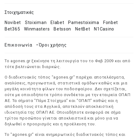
Στοιχηματικές
Novibet
Stoiximan
Elabet
Pamestoixima
Fonbet
Bet365
Winmasters
Betsson
NetBet
N1Casino
Επικοινωνία
•
Όροι χρήσης
Το agones.gr ξεκίνησε τη λειτουργία του το Φεβ 2009 και από
τότε βελτιώνεται διαρκώς.
Ο διαδικτυακός τόπος "agones.gr" παρέχει αποτελέσματα,
αναλύσεις, προγνωστικά, στατιστικά ομάδων καθώς και μια
μεγάλη κοινότητα φίλων του ποδοσφαίρου. Δεν σχετίζεται,
ούτε με οποιοδήποτε τρόπο συνδέεται με την εταιρεία ΟΠΑΠ
ΑΕ. Τα σήματα "Πάμε Στοίχημα" και "ΟΠΑΠ" καθώς και η
απόδοσή τους στα Αγγλικά, αποτελούν αποκλειστική
ιδιοκτησία της ΟΠΑΠ ΑΕ. Οποιαδήποτε αναφορά σε σήμα
τρίτου προσώπου γίνεται αποκλειστικά και μόνο για να
δηλωθεί ο προορισμός και η προέλευση του.
Το "agones.gr" είναι ενημερωτικός διαδικτυακός τόπος και