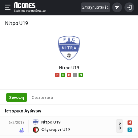
Στοιχηματικές
Stoixima
στο ποδόσφαιρο
Νίτρα U19
Νίτρα U19
H
N
H
I
N
Σύνοψη
Στατιστικά
Ιστορικό Αγώνων
Νίτρα U19
6/2/2018
H
2
3
Φέγενορντ U19
O