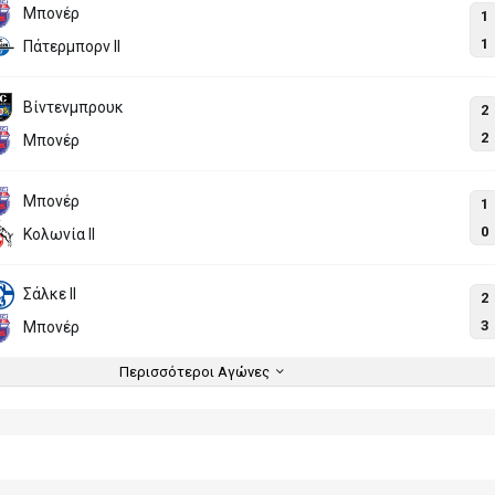
Μπονέρ
1
1
Πάτερμπορν II
Βίντενμπρουκ
2
2
Μπονέρ
Μπονέρ
1
0
Κολωνία ΙΙ
Σάλκε ΙΙ
2
3
Μπονέρ
Περισσότεροι Αγώνες