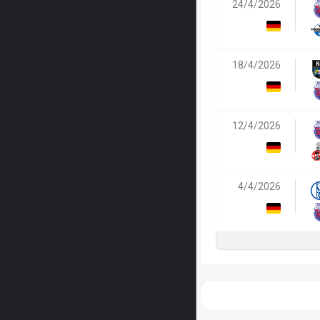
24/4/2026
18/4/2026
12/4/2026
4/4/2026