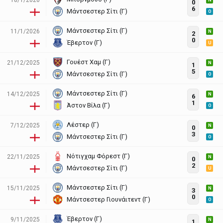
N
0
6
Μάντσεστερ Σίτι (Γ)
O
Μάντσεστερ Σίτι (Γ)
11/1/2026
N
2
0
Έβερτον (Γ)
U
Γουέστ Χαμ (Γ)
21/12/2025
N
1
5
Μάντσεστερ Σίτι (Γ)
O
Μάντσεστερ Σίτι (Γ)
14/12/2025
N
6
1
Άστον Βίλα (Γ)
O
Λέστερ (Γ)
7/12/2025
N
0
3
Μάντσεστερ Σίτι (Γ)
O
Νότιγχαμ Φόρεστ (Γ)
22/11/2025
N
0
2
Μάντσεστερ Σίτι (Γ)
U
Μάντσεστερ Σίτι (Γ)
15/11/2025
N
3
0
Μάντσεστερ Γιουνάιτεντ (Γ)
O
Έβερτον (Γ)
9/11/2025
N
1