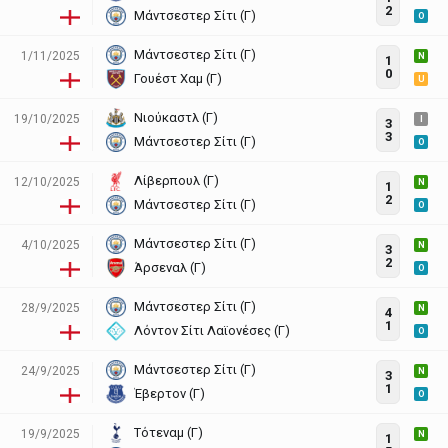
2
Μάντσεστερ Σίτι (Γ)
O
Μάντσεστερ Σίτι (Γ)
1/11/2025
N
1
0
Γουέστ Χαμ (Γ)
U
Νιούκαστλ (Γ)
19/10/2025
I
3
3
Μάντσεστερ Σίτι (Γ)
O
Λίβερπουλ (Γ)
12/10/2025
N
1
2
Μάντσεστερ Σίτι (Γ)
O
Μάντσεστερ Σίτι (Γ)
4/10/2025
N
3
2
Άρσεναλ (Γ)
O
Μάντσεστερ Σίτι (Γ)
28/9/2025
N
4
1
Λόντον Σίτι Λαϊονέσες (Γ)
O
Μάντσεστερ Σίτι (Γ)
24/9/2025
N
3
1
Έβερτον (Γ)
O
Τότεναμ (Γ)
19/9/2025
N
1