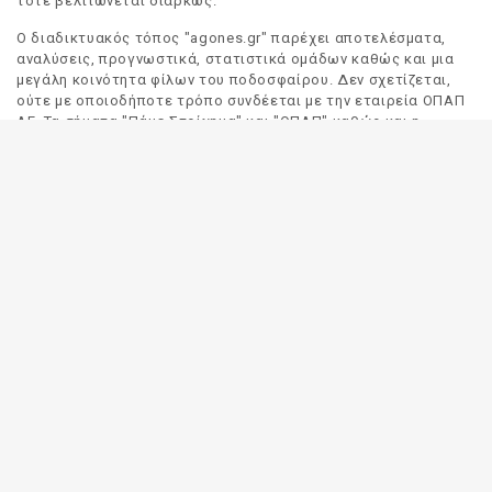
τότε βελτιώνεται διαρκώς.
Ο διαδικτυακός τόπος "agones.gr" παρέχει αποτελέσματα,
αναλύσεις, προγνωστικά, στατιστικά ομάδων καθώς και μια
μεγάλη κοινότητα φίλων του ποδοσφαίρου. Δεν σχετίζεται,
ούτε με οποιοδήποτε τρόπο συνδέεται με την εταιρεία ΟΠΑΠ
ΑΕ. Τα σήματα "Πάμε Στοίχημα" και "ΟΠΑΠ" καθώς και η
απόδοσή τους στα Αγγλικά, αποτελούν αποκλειστική
ιδιοκτησία της ΟΠΑΠ ΑΕ. Οποιαδήποτε αναφορά σε σήμα
τρίτου προσώπου γίνεται αποκλειστικά και μόνο για να
δηλωθεί ο προορισμός και η προέλευση του.
Το "agones.gr" είναι ενημερωτικός διαδικτυακός τόπος και
όλες οι πληροφορίες που αναρτώνται σε αυτόν έχουν ως
σκοπό την ενημέρωση του κοινού. Καταβάλουμε κάθε δυνατή
προσπάθεια έτσι ώστε οι πληροφορίες που δημοσιεύουμε να
είναι σωστές. Σε καμία περίπτωση δεν εγγυόμαστε την
ακρίβεια του περιεχομένου και για τον λόγο αυτό κάθε
χρήστης του παρόντος διαδικτυακού τόπου οφείλει να
ελέγχει στα πρακτορεία του ΟΠΑΠ για τυχόν αλλαγές σε
οποιαδήποτε αναρτηθείσα πληροφορία (π.χ. πρόγραμμα
αγώνων, αποδόσεις, αποτελέσματα κλπ).
Οι αποδόσεις παρέχονται για αποκλειστικά ενημερωτικούς
σκοπούς.