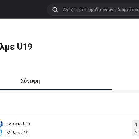
λμε U19
Σύνοψη
Ελσίνκι U19
1
2
Μάλμε U19