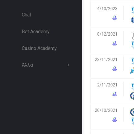
4/10/2023
Chat
Bet Academy
8/12/2021
Casino Academy
23/11/2021
Άλλα
2/11/2021
20/10/2021