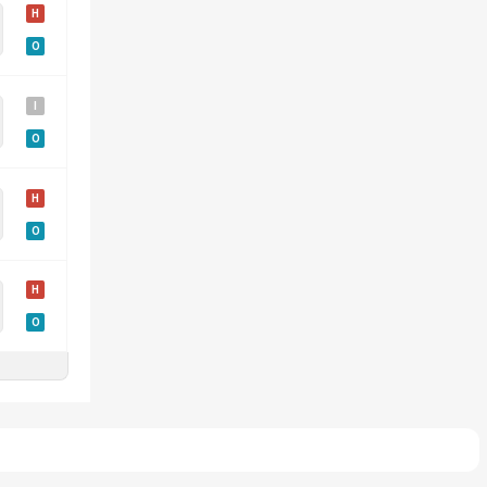
H
O
I
O
H
O
H
O