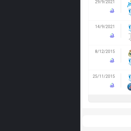
29/9/2021
14/9/2021
8/12/2015
25/11/2015