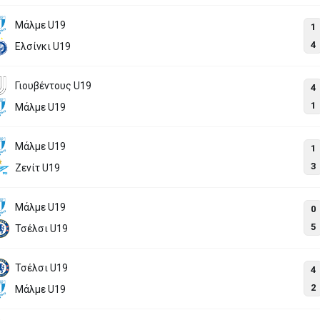
Μάλμε U19
1
4
Ελσίνκι U19
Γιουβέντους U19
4
1
Μάλμε U19
Μάλμε U19
1
3
Ζενίτ U19
Μάλμε U19
0
5
Τσέλσι U19
Τσέλσι U19
4
2
Μάλμε U19