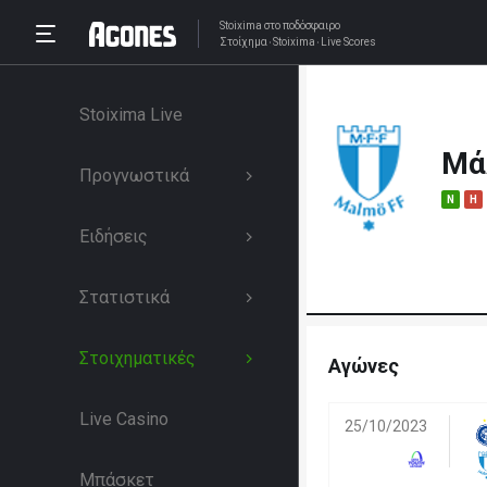
Stoixima
στο ποδόσφαιρο
Στοίχημα
Stoixima
Live Scores
Stoixima Live
Μά
Προγνωστικά
N
H
Ειδήσεις
Στατιστικά
Στοιχηματικές
Αγώνες
Live Casino
25/10/2023
Μπάσκετ