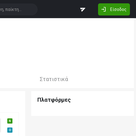
Είσοδος
Στατιστικά
Πλατφόρμες
N
O