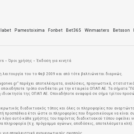
Elabet
Pamestoixima
Fonbet
Bet365
Winmasters
Betsson
rs
Όροι χρήσης
Έκδοση για κινητά
•
•
η λειτουργία του το Φεβ 2009 και από τότε βελτιώνεται διαρκώς.
agones.gr" παρέχει αποτελέσματα, αναλύσεις, προγνωστικά, στατιστικ
ε οποιοδήποτε τρόπο συνδέεται με την εταιρεία ΟΠΑΠ ΑΕ. Τα σήματα "Π
 ιδιοκτησία της ΟΠΑΠ ΑΕ. Οποιαδήποτε αναφορά σε σήμα τρίτου προσώπ
νημερωτικός διαδικτυακός τόπος και όλες οι πληροφορίες που αναρτώντ
ή προσπάθεια έτσι ώστε οι πληροφορίες που δημοσιεύουμε να είναι σ
ον λόγο αυτό κάθε χρήστης του παρόντος διαδικτυακού τόπου οφείλει 
α πληροφορία (π.χ. πρόγραμμα αγώνων, αποδόσεις, αποτελέσματα κλπ).
ι για αποκλειστικά ενημερωτικούς σκοπούς.