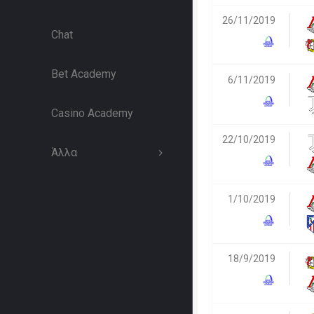
26/11/2019
Chat
Bet Academy
6/11/2019
Casino Academy
22/10/2019
Άλλα
1/10/2019
18/9/2019