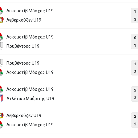
Λοκομοτίβ Μόσχας U19
1
3
Λεβερκούζεν U19
Λοκομοτίβ Μόσχας U19
0
1
Γιουβέντους U19
Γιουβέντους U19
1
2
Λοκομοτίβ Μόσχας U19
Λοκομοτίβ Μόσχας U19
2
3
Ατλέτικο Μαδρίτης U19
Λεβερκούζεν U19
2
2
Λοκομοτίβ Μόσχας U19