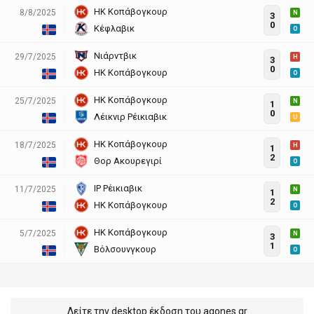
HK Κοπάβογκουρ
8/8/2025
N
3
0
Κέφλαβικ
O
Νιάρντβικ
29/7/2025
H
3
0
HK Κοπάβογκουρ
O
HK Κοπάβογκουρ
25/7/2025
N
1
0
Λέικνιρ Ρέικιαβικ
U
HK Κοπάβογκουρ
18/7/2025
H
1
2
Θορ Ακουρεγιρί
O
ΙΡ Ρέικιαβικ
11/7/2025
N
1
2
HK Κοπάβογκουρ
O
HK Κοπάβογκουρ
5/7/2025
N
3
1
Βόλσουνγκουρ
O
Δείτε την desktop έκδοση του agones.gr