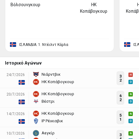
Βόλσουνγκουρ
HK
Κοπάβογκουρ
Κοπάβ
ΙΣΛΑΝΔΙΑ: 1. Ντέιλντ Κάρλα
ΙΣ
Ιστορικό Αγώνων
Νιάρντβικ
24/7/2026
H
3
2
HK Κοπάβογκουρ
O
HK Κοπάβογκουρ
20/7/2026
N
6
2
Βέστρι
O
HK Κοπάβογκουρ
14/7/2026
N
5
1
ΙΡ Ρέικιαβικ
O
Αεγκίρ
10/7/2026
N
3
4