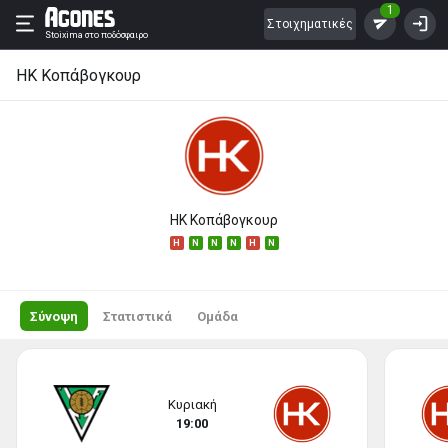
1
Στοιχηματικές
Stoixima
στο ποδόσφαιρο
HK Κοπάβογκουρ
HK Κοπάβογκουρ
H
N
N
N
H
N
Σύνοψη
Στατιστικά
Ομάδα
Κυριακή
19:00