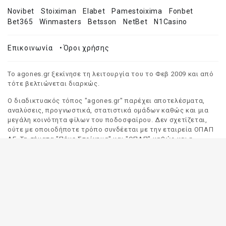
Novibet
Stoiximan
Elabet
Pamestoixima
Fonbet
Bet365
Winmasters
Betsson
NetBet
N1Casino
Επικοινωνία
•
Όροι χρήσης
Το agones.gr ξεκίνησε τη λειτουργία του το Φεβ 2009 και από
τότε βελτιώνεται διαρκώς.
Ο διαδικτυακός τόπος "agones.gr" παρέχει αποτελέσματα,
αναλύσεις, προγνωστικά, στατιστικά ομάδων καθώς και μια
μεγάλη κοινότητα φίλων του ποδοσφαίρου. Δεν σχετίζεται,
ούτε με οποιοδήποτε τρόπο συνδέεται με την εταιρεία ΟΠΑΠ
ΑΕ. Τα σήματα "Πάμε Στοίχημα" και "ΟΠΑΠ" καθώς και η
απόδοσή τους στα Αγγλικά, αποτελούν αποκλειστική
ιδιοκτησία της ΟΠΑΠ ΑΕ. Οποιαδήποτε αναφορά σε σήμα
τρίτου προσώπου γίνεται αποκλειστικά και μόνο για να
δηλωθεί ο προορισμός και η προέλευση του.
Το "agones.gr" είναι ενημερωτικός διαδικτυακός τόπος και
όλες οι πληροφορίες που αναρτώνται σε αυτόν έχουν ως
σκοπό την ενημέρωση του κοινού. Καταβάλουμε κάθε δυνατή
προσπάθεια έτσι ώστε οι πληροφορίες που δημοσιεύουμε να