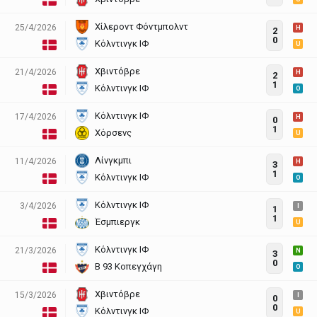
Χίλεροντ Φόντμπολντ
25/4/2026
H
2
0
Κόλντινγκ ΙΦ
U
Χβιντόβρε
21/4/2026
H
2
1
Κόλντινγκ ΙΦ
O
Κόλντινγκ ΙΦ
17/4/2026
H
0
1
Χόρσενς
U
Λίνγκμπι
11/4/2026
H
3
1
Κόλντινγκ ΙΦ
O
Κόλντινγκ ΙΦ
3/4/2026
I
1
1
Έσμπιεργκ
U
Κόλντινγκ ΙΦ
21/3/2026
N
3
0
Β 93 Κοπεγχάγη
O
Χβιντόβρε
15/3/2026
I
0
0
Κόλντινγκ ΙΦ
U