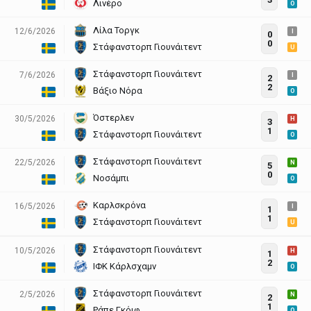
Λινέρο
O
Λίλα Τοργκ
12/6/2026
I
0
0
Στάφανστορπ Γιουνάιτεντ
U
Στάφανστορπ Γιουνάιτεντ
7/6/2026
I
2
2
Βάξιο Νόρα
O
Όστερλεν
30/5/2026
H
3
1
Στάφανστορπ Γιουνάιτεντ
O
Στάφανστορπ Γιουνάιτεντ
22/5/2026
N
5
0
Νοσάμπι
O
Καρλσκρόνα
16/5/2026
I
1
1
Στάφανστορπ Γιουνάιτεντ
U
Στάφανστορπ Γιουνάιτεντ
10/5/2026
H
1
2
ΙΦΚ Κάρλσχαμν
O
Στάφανστορπ Γιουνάιτεντ
2/5/2026
N
2
1
Ράπε Γκόιφ
O