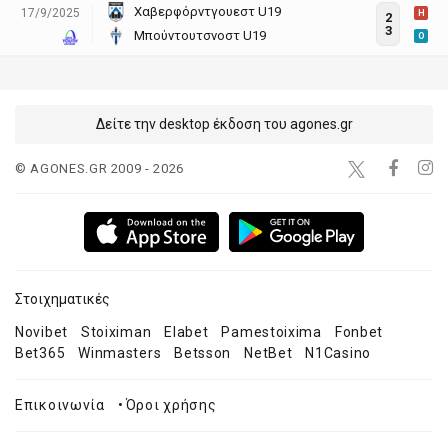
Χαβερφόρντγουεστ U19
17/9/2025
H
2
3
Μπούντουτσνοστ U19
O
Δείτε την desktop έκδοση του agones.gr
© AGONES.GR 2009 - 2026
Στοιχηματικές
Novibet
Stoiximan
Elabet
Pamestoixima
Fonbet
Bet365
Winmasters
Betsson
NetBet
N1Casino
Επικοινωνία
•
Όροι χρήσης