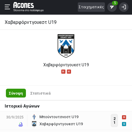
5
Στοιχηματικές
Stoixima
στο ποδόσφαιρο
Χαβερφόρντγουεστ U19
Χαβερφόρντγουεστ U19
H
H
Σύνοψη
Στατιστικά
Ιστορικό Αγώνων
Μπούντουτσνοστ U19
30/9/2025
H
2
1
Χαβερφόρντγουεστ U19
O