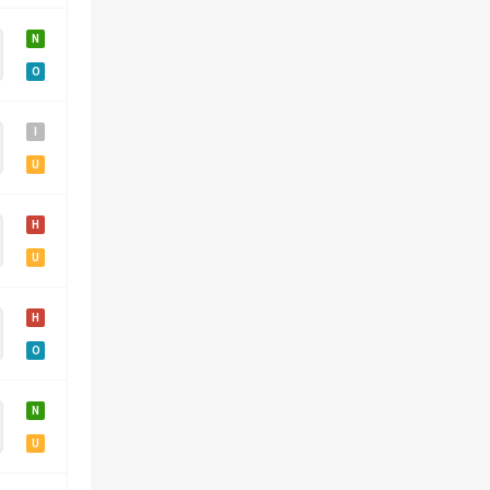
N
O
I
U
H
U
H
O
N
U