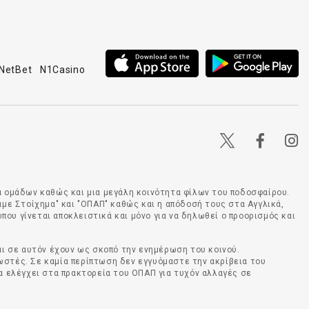
NetBet
N1Casino
ά ομάδων καθώς και μια μεγάλη κοινότητα φίλων του ποδοσφαίρου.
άμε Στοίχημα" και "ΟΠΑΠ" καθώς και η απόδοσή τους στα Αγγλικά,
ου γίνεται αποκλειστικά και μόνο για να δηλωθεί ο προορισμός και
αι σε αυτόν έχουν ως σκοπό την ενημέρωση του κοινού.
ωστές. Σε καμία περίπτωση δεν εγγυόμαστε την ακρίβεια του
να ελέγχει στα πρακτορεία του ΟΠΑΠ για τυχόν αλλαγές σε