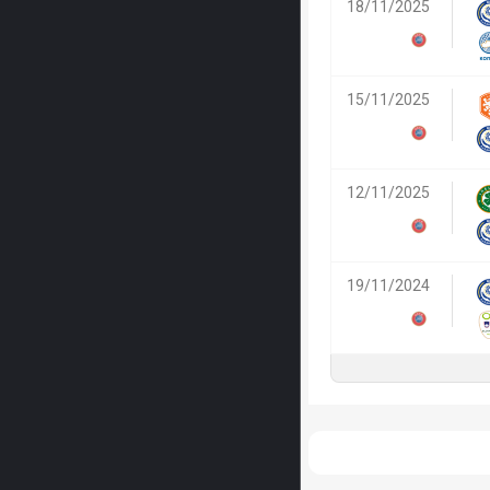
18/11/2025
15/11/2025
12/11/2025
19/11/2024