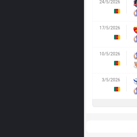
24/5/2026
17/5/2026
10/5/2026
3/5/2026