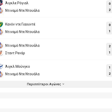
Άιγκλε Ρόγιαλ
0
2
Ντιναμό Ντε Ντουάλα
Κανόν ντε Γιαουντέ
0
1
Ντιναμό Ντε Ντουάλα
Ντιναμό Ντε Ντουάλα
2
1
Σταντ Ρενάρ
Άιγκλ Μούνγκο
1
2
Ντιναμό Ντε Ντουάλα
Περισσότεροι Αγώνες