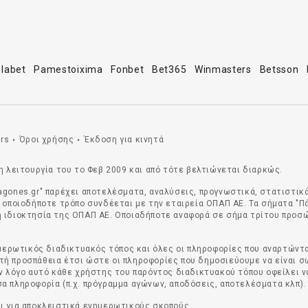
Elabet
Pamestoixima
Fonbet
Bet365
Winmasters
Betsson
rs
Όροι χρήσης
Έκδοση για κινητά
•
•
η λειτουργία του το Φεβ 2009 και από τότε βελτιώνεται διαρκώς.
agones.gr" παρέχει αποτελέσματα, αναλύσεις, προγνωστικά, στατιστικ
ε οποιοδήποτε τρόπο συνδέεται με την εταιρεία ΟΠΑΠ ΑΕ. Τα σήματα "Π
 ιδιοκτησία της ΟΠΑΠ ΑΕ. Οποιαδήποτε αναφορά σε σήμα τρίτου προσώπ
νημερωτικός διαδικτυακός τόπος και όλες οι πληροφορίες που αναρτώντ
ή προσπάθεια έτσι ώστε οι πληροφορίες που δημοσιεύουμε να είναι σ
ον λόγο αυτό κάθε χρήστης του παρόντος διαδικτυακού τόπου οφείλει 
α πληροφορία (π.χ. πρόγραμμα αγώνων, αποδόσεις, αποτελέσματα κλπ).
ι για αποκλειστικά ενημερωτικούς σκοπούς.