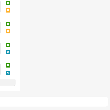
N
U
N
U
N
O
N
O