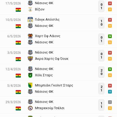
Νέσιονς ΦΚ
17/5/2026
H
0
1
Βίζιον
U
Γιάνγκ Απόστλς
10/5/2026
H
1
0
Νέσιονς ΦΚ
U
Χαρτ Οφ Λάιονς
6/5/2026
N
0
1
Νέσιονς ΦΚ
U
Νέσιονς ΦΚ
3/5/2026
H
0
1
Άκρα Χαρτς Οφ Όουκ
U
Νέσιονς ΦΚ
12/4/2026
N
2
0
Χόλι Σταρς
U
Μπιμπιάνι Γκολντ Σταρς
5/4/2026
H
2
1
Νέσιονς ΦΚ
O
Νέσιονς ΦΚ
29/3/2026
I
1
1
Μπερεκούμ Τσέλσι
U