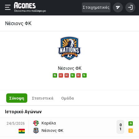
Στοιχηματικές
Stoixima
στο ποδόσφαιρο
Νέσιονς ΦΚ
Νέσιονς ΦΚ
N
H
H
N
H
N
Σύνοψη
Στατιστικά
Ομάδα
Ιστορικό Αγώνων
Καρέλα
24/5/2026
N
0
1
Νέσιονς ΦΚ
U